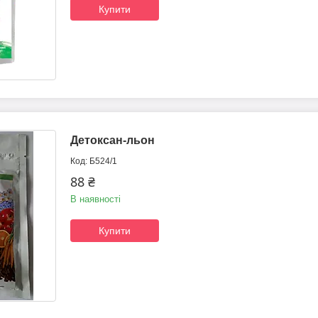
Купити
Детоксан-льон
Б524/1
88 ₴
В наявності
Купити