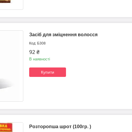
Засіб для зміцнення волосся
Б308
92 ₴
В наявності
Купити
Розторопша шрот (100гр. )