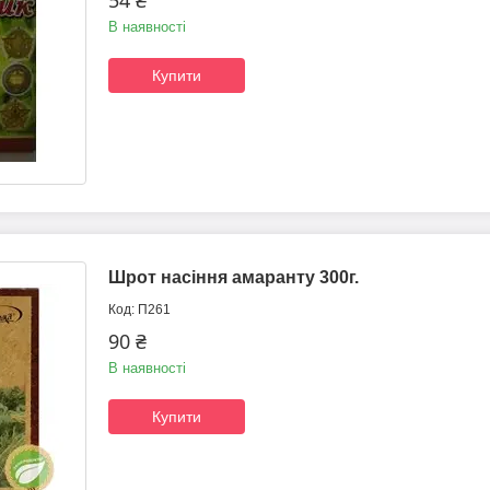
54 ₴
В наявності
Купити
Шрот насіння амаранту 300г.
П261
90 ₴
В наявності
Купити