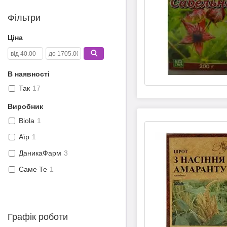
Фільтри
Ціна
В наявності
Так
17
Виробник
Biola
1
Аїр
1
ДаникаФарм
3
Саме Те
1
Графік роботи