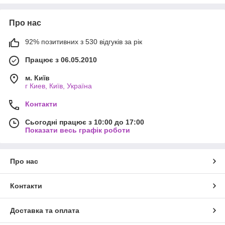
стандартів. Лікарська форма бальзамів дозволяє їм відмінно
засвоюватися організмом і збільшує ефективність.
Про нас
92% позитивних з 530 відгуків за рік
Асортимент фітоконцентратів
Працює з 06.05.2010
На сторінці інтернет-магазину можна придбати такі бальзами:
«Антиглист» — для лікування глистових інвазій;
м. Київ
г Киев, Київ, Україна
«Полисол» — застосовується з метою підвищення
імунітету;
Контакти
«Дермафит» — необхідний для терапії дерматитів і
Сьогодні працює з 10:00 до 17:00
екзем;
Показати весь графік роботи
«Сунамол» — покращує кровообіг, зміцнює опорно-
руховий апарат, підтримує імунну систему і ін;
«Вербена» — очищає судини, знижує рівень
Про нас
холестерину;
«Синій йод» — усуває йододефіцит.
Контакти
Фітоконцентрати нормалізують імунний відповідь,
стимулюють виділення цитокінінів. Сиропи мають
Доставка та оплата
імуномодулюючу, противірусну та антиоксидантною дією.