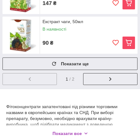
147
₴
Екстракт чаги, 50мл
В наявності
90
₴
Показати ще
1
/ 2
Фітоконцентрати запатентовані під різними торговими
назвами в європейських країнах та СНД. При виборі
препарату, безумовно, необхідно врахувати країну-
виробника, щоб підібрати медикамент з доведеною
ефективністю і гарантією якості. Відомі бренди створили свої
Показати все
унікальні сиропи на основі інноваційних технологій і