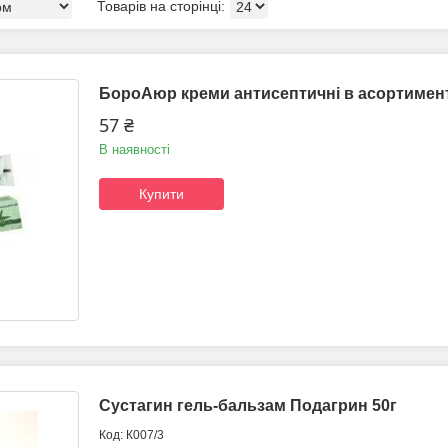
БороАюр креми антисептичні в асортимент
57 ₴
В наявності
Купити
Сустагин гель-бальзам Подагрин 50г
К007/3