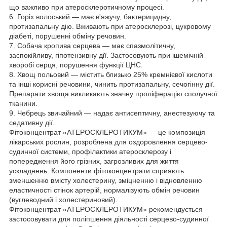
що важливо при атеросклеротичному процесі.
6. Горіх волоський — має в'яжучу, бактерицидну,
протизапальну дію. Вживають при атеросклерозі, цукровому
діабеті, порушенні обміну речовин.
7. Собача кропива серцева — має спазмолітичну,
заспокійливу, гіпотензивну дії. Застосовують при ішемічній
хворобі серця, порушення функції ЦНС.
8. Хвощ польовий — містить близько 25% кремнієвої кислоти
та інші корисні речовини, чинить протизапальну, сечогінну дії.
Препарати хвоща викликають значну проліферацію сполучної
тканини.
9. Чебрець звичайний — надає антисептичну, анестезуючу та
седативну дії.
Фітоконцентрат «АТЕРОСКЛЕРОТИКУМ» — це композиція
лікарських рослин, розроблена для оздоровлення серцево-
судинної системи, профілактики атеросклерозу і
попередження його грізних, загрозливих для життя
ускладнень. Компоненти фітоконцентрати сприяють
зменшенню вмісту холестерину, зміцненню і відновленню
еластичності стінок артерій, нормалізують обмін речовин
(вуглеводний і холестериновий).
Фітоконцентрат «АТЕРОСКЛЕРОТИКУМ» рекомендується
застосовувати для поліпшення діяльності серцево-судинної