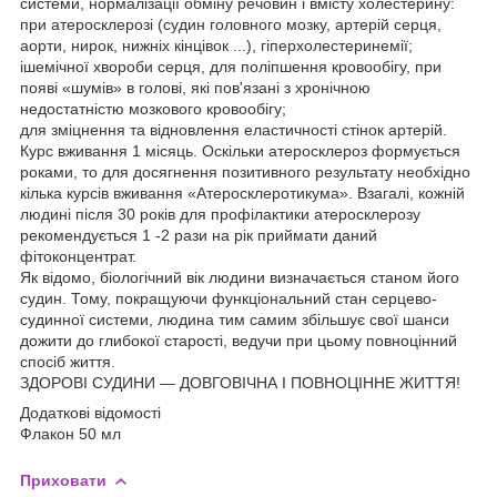
системи, нормалізації обміну речовин і вмісту холестерину:
при атеросклерозі (судин головного мозку, артерій серця,
аорти, нирок, нижніх кінцівок ...), гіперхолестеринемії;
ішемічної хвороби серця, для поліпшення кровообігу, при
появі «шумів» в голові, які пов'язані з хронічною
недостатністю мозкового кровообігу;
для зміцнення та відновлення еластичності стінок артерій.
Курс вживання 1 місяць. Оскільки атеросклероз формується
роками, то для досягнення позитивного результату необхідно
кілька курсів вживання «Атеросклеротикума». Взагалі, кожній
людині після 30 років для профілактики атеросклерозу
рекомендується 1 -2 рази на рік приймати даний
фітоконцентрат.
Як відомо, біологічний вік людини визначається станом його
судин. Тому, покращуючи функціональний стан серцево-
судинної системи, людина тим самим збільшує свої шанси
дожити до глибокої старості, ведучи при цьому повноцінний
спосіб життя.
ЗДОРОВІ СУДИНИ — ДОВГОВІЧНА І ПОВНОЦІННЕ ЖИТТЯ!
Додаткові відомості
Флакон 50 мл
Приховати