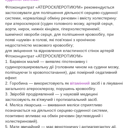
Фітоконцентрат «АТЕРОСКЛЕРОТИКУМ» рекомендується
застосовувати для поліпшення діяльності серцево-судинної
системи, нормалізації обміну речовин і вмісту холестерину:
при атеросклерозі (судин головного мозку, артерій серця,
аорти, нирок, нижніх кінцівок, гіперхолестеринемії;
ішемічної хвороби серця, для поліпшення кровообігу, при
появі «шумів» в голові, які пов'язані з хронічною
недостатністю мозкового кровообігу;
для зміцнення та відновлення еластичності стінок артерій
Фітоконцентрат «АТЕРОСКЛЕРОТИКУМ»
1. Барвінок малий — виявляє гіпотензивну і
судинорозширювальну дії (головним чином на судини мозку,
поліпшуючи їх кровопостачання), дає помірний седативний
ефект.
2. Горобина — використовують як
вітамінний
засіб і в лікуванні
загального атеросклерозу, порушень кровообігу.
3. Звіробій продірявлений — у науковій медицині
застосовують як в'яжучий і протизапальний засіб.
4. Меліса лікарська — вживання меліси сприятливо
позначається на діяльності серцево-судинної системи,
позитивно впливає на обмін речовин (вуглеводний і
холестериновий).
5. Мати звичайний — має венотоничну і антиагрегантну дії,