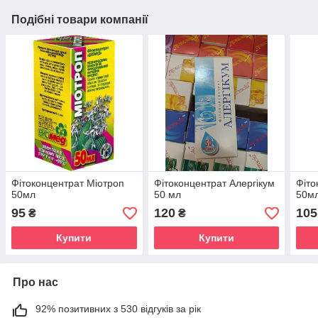
Подібні товари компанії
Фітоконцентрат Міотроп
Фітоконцентрат Алергікум
Фіто
50мл
50 мл
50м
95
120
105
₴
₴
Купити
Купити
Про нас
92% позитивних з 530 відгуків за рік