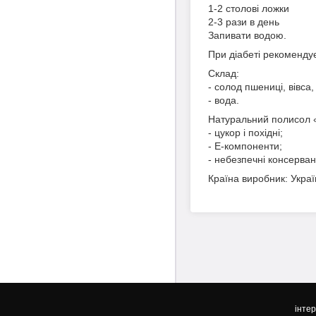
1-2 столові ложки
2-3 рази в день
Запивати водою.
При діабеті рекоменду
Склад:
- солод пшениці, вівса,
- вода.
Натуральний полисол «
- цукор і похідні;
- Е-компоненти;
- небезпечні консерван
Країна виробник: Украї