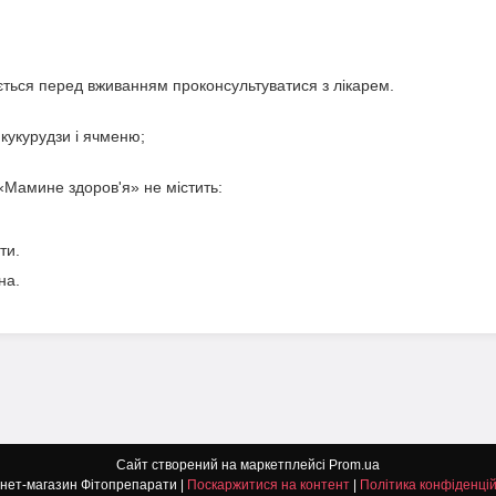
ється перед вживанням проконсультуватися з лікарем.
 кукурудзи і ячменю;
Мамине здоров'я» не містить:
ти.
на.
Сайт створений на маркетплейсі
Prom.ua
інтернет-магазин Фітопрепарати |
Поскаржитися на контент
|
Політика конфіденцій