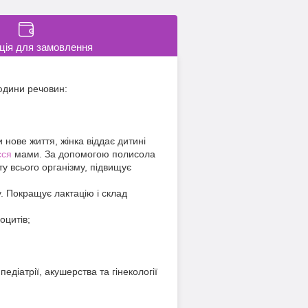
ція для замовлення
людини речовин:
нове життя, жінка віддає дитині
сся
мами. За допомогою полисола
ту всього організму, підвищує
. Покращує лактацію і склад
оцитів;
діатрії, акушерства та гінекології