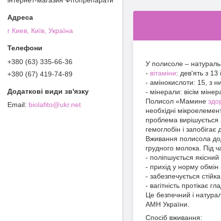
г Киев, Київ, Україна
+380 (63) 335-66-36
У полисоле – натуральн
-
вітаміни
: дев'ять з 13
+380 (67) 419-74-89
- амінокислоти: 15, з н
- мінерали: вісім міне
Полисол «Мамине
здо
biolafito@ukr.net
необхідні мікроелементи
проблема вирішується л
гемоглобін і запобігає
Вживання полисола дода
грудного молока. Під 
- поліпшується якісний 
- прихід у норму обмін
- забезпечується стійка
- вагітність протікає г
Це безпечний і натурал
АМН України.
Спосіб вживання: