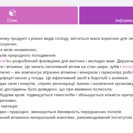
Опис
Інформа
ому продукті з різних видів солоду, міститься маса корисних для 
 існуючих;
их вісім незамінних;
ралів природного походження.
ров
'я» розроблений фахівцями для вагітних і молодих мам. Даруючи 
 і вітаміни. Це чинить негативний вплив на стан шкіри, зубів і
воло
егко – він компенсує втрачені вітаміни і мінерали і гармонізує робо
 дефіцит кисню у плода. Це ефективний засіб в боротьбі з анемією.
є сили і енергію, сприяє регенерації тканин і оновлення організму
час досліджень було доведено, що при вживанні полисола:
будова крові: підвищується гемоглобін і збільшується кількість еритр
 речовин;
 лактація;
ладко і природно, зменшується ймовірність передчасних пологів.
ьний вітамінно-мінеральний комплекс, рекомендований Інститутом пе