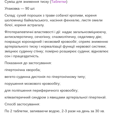
Суміш для зниження тиску (
Таблетки
)
Упаковка — 90 шт.
Склад: сухий порошок з трави собачої кропиви, кореня
шоломниці байкальського, насіння фенхелю, листя омели
білої, кореня астрагалу.
Фітотерапевтичні властивості і дії: надає загальнозміцнюючу,
антисклеротичну, сечогінну, спазмолітичну, седативну дію;
покращує коронарний і мозковий кровообіг; сприяє зниженню
артеріального тиску і нормалізації функції нервової системи;
зміцнює судинну стінку; помірно розширює судини; відновлює
сон і працездатність.
Показання до застосування:
гіпертонічна хвороба;
вегето-судинна дистонія по гіпертонічному типу;
порушення мозкового кровообігу;
для поліпшення периферичного кровообігу;
клімактеричний синдром з явищами артеріальної гіпертензії.
Спосіб застосування:
По 2 таблетки, запиваючи водою, 2-3 рази на день за 30 хв.