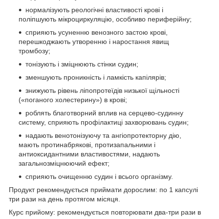
нормалізують реологічні властивості крові і
поліпшують мікроциркуляцію, особливо периферійну;
сприяють усуненню венозного застою крові,
перешкоджають утворенню і наростання явищ
тромбозу;
тонізують і зміцнюють стінки судин;
зменшують проникність і ламкість капілярів;
знижують рівень ліпопротеїдів низької щільності
(«поганого холестерину») в крові;
роблять благотворний вплив на серцево-судинну
систему, сприяють профілактиці захворювань судин;
надають венотонізуючу та ангіопротекторну дію,
мають протинабрякові, протизапальними і
антиоксидантними властивостями, надають
загальнозміцнюючий ефект;
сприяють очищенню судин і всього організму.
Продукт рекомендується приймати дорослим: по 1 капсулі
три рази на день протягом місяця.
Курс прийому: рекомендується повторювати два-три рази в