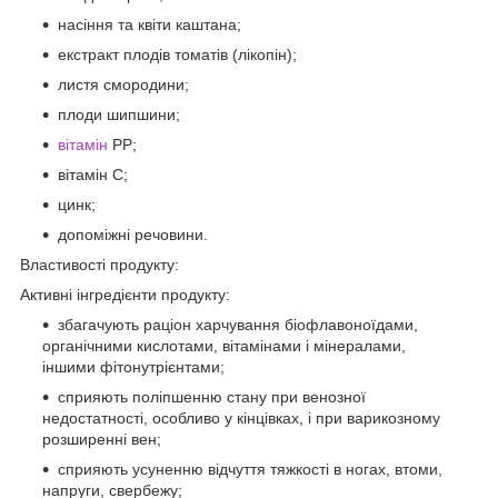
насіння та квіти каштана;
екстракт плодів томатів (лікопін);
листя смородини;
плоди шипшини;
вітамін
РР;
вітамін С;
цинк;
допоміжні речовини.
Властивості продукту:
Активні інгредієнти продукту:
збагачують раціон харчування біофлавоноїдами,
органічними кислотами, вітамінами і мінералами,
іншими фітонутрієнтами;
сприяють поліпшенню стану при венозної
недостатності, особливо у кінцівках, і при варикозному
розширенні вен;
сприяють усуненню відчуття тяжкості в ногах, втоми,
напруги, свербежу;