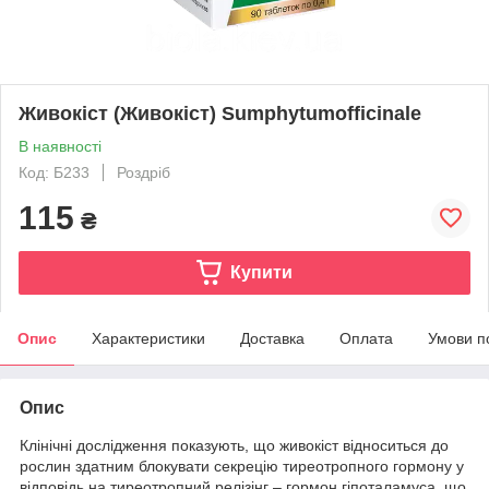
Живокіст (Живокіст) Sumphytumofficinale
В наявності
Код: Б233
Роздріб
115
₴
Купити
Опис
Характеристики
Доставка
Оплата
Умови п
Опис
Клінічні дослідження показують, що живокіст відноситься до
рослин здатним блокувати секрецію тиреотропного гормону у
відповідь на тиреотропний релізінг – гормон гіпоталамуса, що