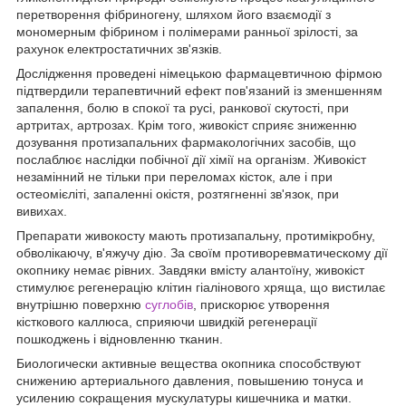
перетворення фібриногену, шляхом його взаємодії з
мономерным фібрином і полімерами ранньої зрілості, за
рахунок електростатичних зв'язків.
Дослідження проведені німецькою фармацевтичною фірмою
підтвердили терапевтичний ефект пов'язаний із зменшенням
запалення, болю в спокої та русі, ранкової скутості, при
артритах, артрозах. Крім того, живокіст сприяє зниженню
дозування протизапальних фармакологічних засобів, що
послаблює наслідки побічної дії хімії на організм. Живокіст
незамінний не тільки при переломах кісток, але і при
остеомієліті, запаленні окістя, розтягненні зв'язок, при
вивихах.
Препарати живокосту мають протизапальну, протимікробну,
обволікаючу, в'яжучу дію. За своїм противоревматическому дії
окопнику немає рівних. Завдяки вмісту алантоїну, живокіст
стимулює регенерацію клітин гіалінового хряща, що вистилає
внутрішню поверхню
суглобів
, прискорює утворення
кісткового каллюса, сприяючи швидкій регенерації
пошкоджень і відновленню тканин.
Биологически активные вещества окопника способствуют
снижению артериального давления, повышению тонуса и
усилению сокращения мускулатуры кишечника и матки.