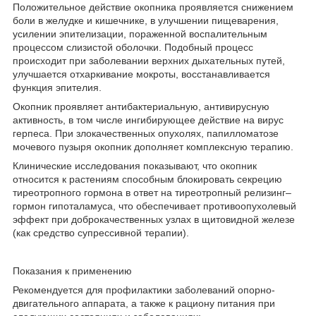
Положительное действие окопника проявляется снижением
боли в желудке и кишечнике, в улучшении пищеварения,
усилении эпителизации, пораженной воспалительным
процессом слизистой оболочки. Подобный процесс
происходит при заболевании верхних дыхательных путей,
улучшается отхаркивание мокроты, восстанавливается
функция эпителия.
Окопник проявляет антибактериальную, антивирусную
активность, в том числе ингибирующее действие на вирус
герпеса. При злокачественных опухолях, папилломатозе
мочевого пузыря окопник дополняет комплексную терапию.
Клинические исследования показывают, что окопник
относится к растениям способным блокировать секрецию
тиреотропного гормона в ответ на тиреотропный релизинг–
гормон гипоталамуса, что обеспечивает противоопухолевый
эффект при доброкачественных узлах в щитовидной железе
(как средство супрессивной терапии).
Показания к применению
Рекомендуется для профилактики заболеваний опорно-
двигательного аппарата, а также к рациону питания при