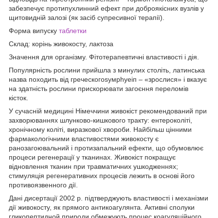
забезпечує протипухлинний ефект при доброякісних вузлів у
щитовидній залозі (як засіб супресивної терапії).
Форма випуску
таблетки
Склад: корінь живокосту, лактоза
Значення для організму. Фітотерапевтичні властивості і дія.
Популярність рослини прийшла з минулих століть, латинська
назва походить від греческогоѕумрһуеіп – «зрослися» і вказує
на здатність рослини прискорювати загоєння переломів
кісток.
У сучасній медицині Німеччини живокіст рекомендований при
захворюваннях шлунково-кишкового тракту: ентероколіті,
хронічному коліті, виразкової хвороби. Найбільш цінними
фармакологічними властивостями живокосту є
ранозагоювальний і протизапальний ефекти, що обумовлює
процеси регенерації у тканинах. Живокіст покращує
відновлення тканин при травматичних ушкодженнях;
стимуляція регенеративних процесів лежить в основі його
противоязвенного дії.
Дані дисертації 2002 р. підтверджують властивості і механізми
дії живокосту, як прямого антикоагулянта. Активні сполуки
гликопептидной природи обмежують процес коагуляційного