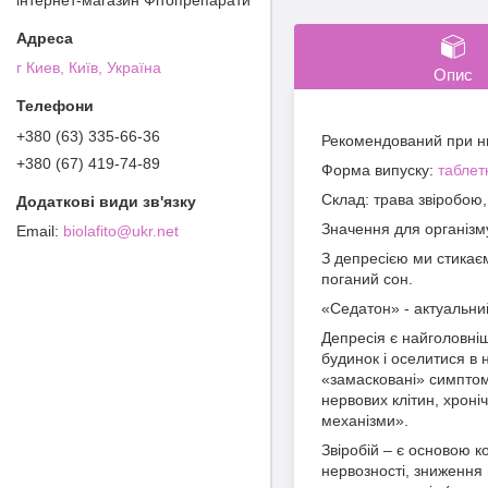
г Киев, Київ, Україна
Опис
+380 (63) 335-66-36
Рекомендований при низ
+380 (67) 419-74-89
Форма випуску:
таблет
Склад: трава звіробою,
Значення для організму.
biolafito@ukr.net
З депресією ми стикаєм
поганий сон.
«Седатон» - актуальни
Депресія є найголовніш
будинок і оселитися в 
«замасковані» симптоми
нервових клітин, хроні
механізми».
Звіробій – є основою 
нервозності, зниження