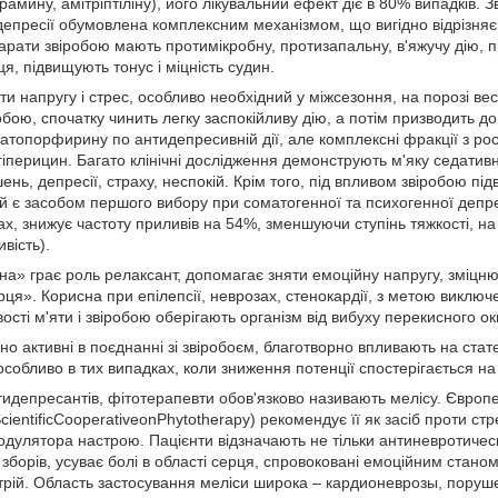
амину, амітріптіліну), його лікувальний ефект діє в 80% випадків. З
депресії обумовлена комплексним механізмом, що вигідно відрізняє 
арати звіробою мають протимікробну, протизапальну, в'яжучу дію, 
, підвищують тонус і міцність судин.
ти напругу і стрес, особливо необхідний у міжсезоння, на порозі в
обою, спочатку чинить легку заспокійливу дію, а потім призводить д
матопорфирину по антидепресивній дії, але комплексні фракції з р
 гіперицин. Багато клінічні дослідження демонструють м'яку седати
нь, депресії, страху, неспокій. Крім того, під впливом звіробою п
ій є засобом першого вибору при соматогенної та психогенної депре
х, знижує частоту приливів на 54%, зменшуючи ступінь тяжкості, н
вість).
на» грає роль релаксант, допомагає зняти емоційну напругу, зміцн
рця». Корисна при епілепсії, неврозах, стенокардії, з метою виклю
ості м'яти і звіробою оберігають організм від вибуху перекисного ок
о активні в поєднанні зі звіробоєм, благотворно впливають на статев
собливо в тих випадках, коли зниження потенції спостерігається на 
тидепресантів, фітотерапевти обов'язково називають мелісу. Європ
cientificCooperativeonPhytotherapy) рекомендує її як засіб проти ст
модулятора настрою. Пацієнти відзначають не тільки антиневротичес
і зборів, усуває болі в області серця, спровоковані емоційним стано
астрій. Область застосування меліси широка – кардионеврозы, поруш