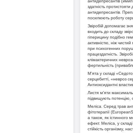
антидепресантів (имипр
здатність протистояти 
антидепресантів. Преп
посилюють роботу серця
Звіробій допомагає зня
входить до складу звір
гіперицину подібно ге
активністю, ніж чистий
при психогенних поруше
працездатність. Звіроб
клімактеричних невроза
фертильність (привабли
М'ята у складі «Седото
серцебитті, «невроз се
Антиоксидантні властив
Листя м'яти максимальн
підвищують потенцію, о
Меліса. Серед трав ан
фітотерапії (EuropeanS
а також, як істинного 
ефект. Меліса, у склад
стійкість організму, н