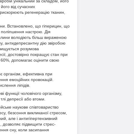
віробій унікальний за складом, його
його від сучасних
прискорюють регенерацію тканин,
есни. Встановлено, що гіперицин, що
о поліпшення настрою. Дія
ослини володіють більш вираженою
вну, антидепресантну дію звіробою
ідвищується розумова
сії, достовірно покращує стан при
а 60%, допомагає оцінити свою
ює організм, ефективна при
чення емоційних провокацій.
ислення ліпідів.
і функції чоловічого організму,
тлі депресії або втоми.
ейське наукове співтовариство
ресу, безсоння викликаної стресом,
кий, але і антигіпертензивний
м, дозволяє підвищити стрес-
ення сну, коли засипання