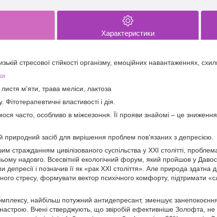
Характеристики
ькій стресової стійкості організму, емоційних навантаженнях, схиль
ки
 листя м'яти, трава меліси, лактоза
 Фітотерапевтичні властивості і дія.
ося часто, особливо в міжсезоння. Її прояви знайомі – це зниження 
й природний засіб для вирішення проблем пов'язаних з депресією.
им стражданням цивілізованого суспільства у ХХІ столітті, проблем
ньому надовго. Всесвітній екологічний форум, який пройшов у Давосі,
 депресії і позначив її як «рак ХХІ століття». Але природа здатна 
чного стресу, формувати вектор психічного комфорту, підтримати «сл
комплексу, найбільш потужний антидепресант, зменшує занепокоєння
 настрою. Вчені стверджують, що звіробій ефективніше Золофта, не