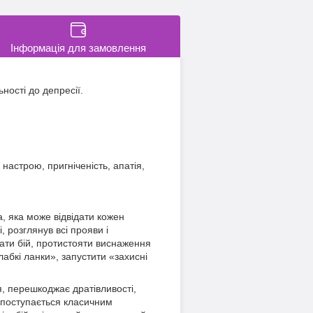
Інформація для замовлення
ності до депресії.
настрою, пригніченість, апатія,
а, яка може відвідати кожен
 розглянув всі прояви і
дати бій, протистояти виснаження
абкі ланки», запустити «захисні
, перешкоджає дратівливості,
 поступається класичним