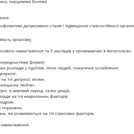
раху, серцевими болями.
ання
філактики депресивних станів і підвищення стресостійкості організ
йкість організму;
сового навантаження та її наслідків у проживаючих в мегаполісах;
а середньотяжкі форми);
их розладів у підлітків, літніх людей, соматично ослаблених;
епресія;
на тлі депресії, втоми;
 «нещасна любов».
рої, в зимовий період, сезон дощів;
лади на тлі неврогенних факторів;
индром;
х порушень;
нь, які розвиваються на тлі стресових факторів;
і навантаження.