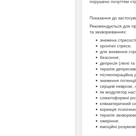
порушено почуттям ст
Показання до застосув
Рекомендується для про
та захворюваннях:
знижена стресості
хронічні стреси;
для зниження стре
безсоння;
депресія (легкі т
терапія депресивн
післяопераційна д
зниження потенції 
серцеві неврози,
як модулятор наст
соматоформні роз
клімактеричний с
корекція психічни
терапія захворюва
ожиріння;
емоційні розумов