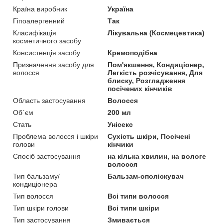
Країна виробник
Україна
Гіпоалергенний
Так
Класифікація
Лікувальна (Космецевтика)
косметичного засобу
Консистенція засобу
Кремоподібна
Призначення засобу для
Пом'якшення, Кондиціонер,
волосся
Легкість розчісування, Для
блиску, Розгладження
посічених кінчиків
Область застосування
Волосся
Об`єм
200 мл
Стать
Унісекс
Проблема волосся і шкіри
Сухість шкіри, Посічені
голови
кінчики
Спосіб застосування
на кілька хвилин, на вологе
волосся
Тип бальзаму/
Бальзам-ополіскувач
кондиціонера
Тип волосся
Всі типи волосся
Тип шкіри голови
Всі типи шкіри
Тип застосування
Змивається