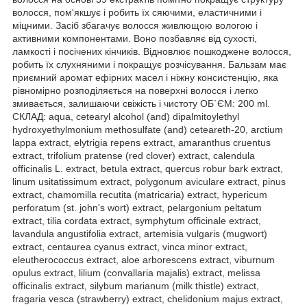
волосся, пом'якшує і робить їх сяючими, еластичними і
міцними. Засіб збагачує волосся живлющою вологою і
активними компонентами. Воно позбавляє від сухості,
ламкості і посічених кінчиків. Відновлює пошкоджене волосся,
робить їх слухняними і покращує розчісування. Бальзам має
приємний аромат ефірних масел і ніжну консистенцію, яка
рівномірно розподіляється на поверхні волосся і легко
змивається, залишаючи свіжість і чистоту ОБ`ЄМ: 200 ml.
СКЛАД: aqua, cetearyl alcohol (and) dipalmitoylethyl
hydroxyethylmonium methosulfate (and) ceteareth-20, arctium
lappa extract, elytrigia repens extract, amaranthus cruentus
extract, trifolium pratense (red clover) extract, calendula
officinalis L. extract, betula extract, quercus robur bark extract,
linum usitatissimum extract, polygonum aviculare extract, pinus
extract, chamomilla recutita (matricaria) extract, hypericum
perforatum (st. john's wort) extract, pelargonium peltatum
extract, tilia cordata extract, symphytum officinale extract,
lavandula angustifolia extract, artemisia vulgaris (mugwort)
extract, centaurea cyanus extract, vinca minor extract,
eleutherococcus extract, aloe arborescens extract, viburnum
opulus extract, lilium (convallaria majalis) extract, melissa
officinalis extract, silybum marianum (milk thistle) extract,
fragaria vesca (strawberry) extract, chelidonium majus extract,