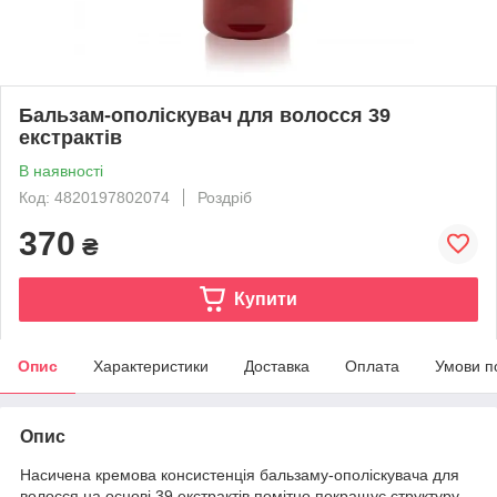
Бальзам-ополіскувач для волосся 39
екстрактів
В наявності
Код: 4820197802074
Роздріб
370
₴
Купити
Опис
Характеристики
Доставка
Оплата
Умови п
Опис
Насичена кремова консистенція бальзаму-ополіскувача для
волосся на основі 39 екстрактів помітно покращує структуру