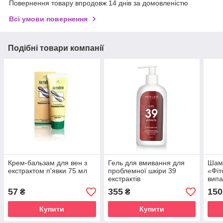
Повернення товару впродовж 14 днів за домовленістю
Всі умови повернення
Подібні товари компанії
Крем-бальзам для вен з
Гель для вмивання для
Шам
екстрактом п'явки 75 мл
проблемної шкіри 39
«Фіт
екстрактів
випа
прис
57
355
150
₴
₴
мл.
Купити
Купити