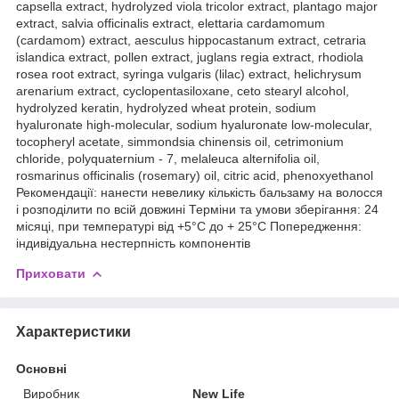
capsella extract, hydrolyzed viola tricolor extract, plantago major
extract, salvia officinalis extract, elettaria cardamomum
(cardamom) extract, aesculus hippocastanum extract, cetraria
islandica extract, pollen extract, juglans regia extract, rhodiola
rosea root extract, syringa vulgaris (lilac) extract, helichrysum
arenarium extract, cyclopentasiloxane, ceto stearyl alcohol,
hydrolyzed keratin, hydrolyzed wheat protein, sodium
hyaluronate high-molecular, sodium hyaluronate low-molecular,
tocopheryl acetate, simmondsia chinensis oil, cetrimonium
chloride, polyquaternium - 7, melaleuca alternifolia oil,
rosmarinus officinalis (rosemary) oil, citric acid, phenoxyethanol
Рекомендації: нанести невелику кількість бальзаму на волосся
і розподілити по всій довжині Терміни та умови зберігання: 24
місяці, при температурі від +5°C до + 25°C Попередження:
індивідуальна нестерпність компонентів
Приховати
Характеристики
Основні
Виробник
New Life