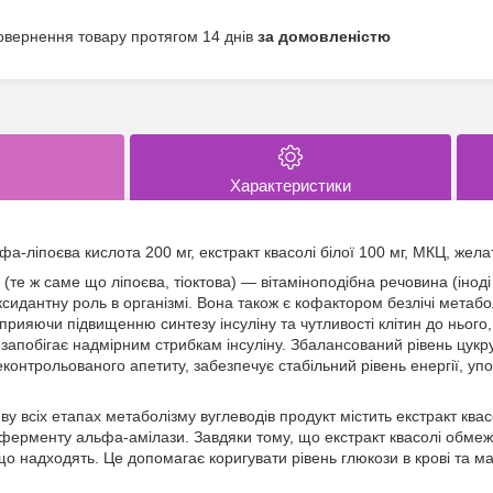
овернення товару протягом 14 днів
за домовленістю
Характеристики
льфа-ліпоєва кислота 200 мг, екстракт квасолі білої 100 мг, МКЦ, жел
(те ж саме що ліпоєва, тіоктова) — вітаміноподібна речовина (іноді 
ксидантну роль в організмі. Вона також є кофактором безлічі метабол
прияючи підвищенню синтезу інсуліну та чутливості клітин до нього
запобігає надмірним стрибкам інсуліну. Збалансований рівень цукру
еконтрольованого апетиту, забезпечує стабільний рівень енергії, у
у всіх етапах метаболізму вуглеводів продукт містить екстракт квас
ферменту альфа-амілази. Завдяки тому, що екстракт квасолі обмеж
що надходять. Це допомагає коригувати рівень глюкози в крові та ма