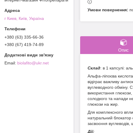
п
г Киев, Київ, Україна
+380 (63) 335-66-36
+380 (67) 419-74-89
Опис
biolafito@ukr.net
Склад
: в 1 капсулі: а
Альфа-ліпоєва кислота 
відіграє важливу антио
вуглеводного обміну. С
використання глюкози, 
солодкого та напади н
глюкози на жир.
Для комплексного вплив
натуральний блокатор 
засвоєння вуглеводів, 
Дії: