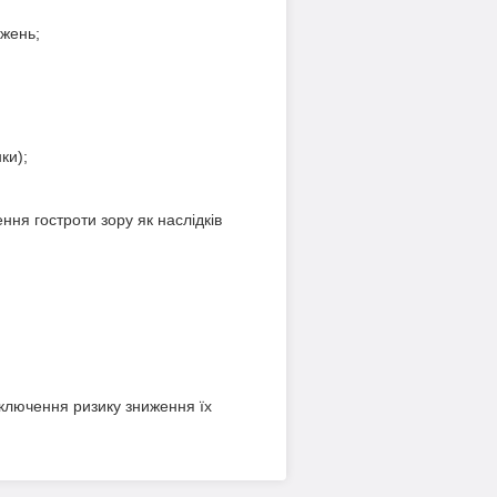
ажень;
ки);
ня гостроти зору як наслідків
виключення ризику зниження їх