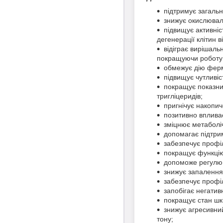
підтримує загальн
знижує окислюваль
підвищує активніс
дегенерації клітин 
відіграє вирішаль
покращуючи роботу м
обмежує дію ферм
підвищує чутливіс
покращує показник
тригліцеридів;
пригнічує накопи
позитивно впливає
зміцнює метаболіч
допомагає підтрим
забезпечує профіл
покращує функцію
допоможе регулюва
знижує запалення 
забезпечує профі
запобігає негатив
покращує стан шкір
знижує агресивний
тону;