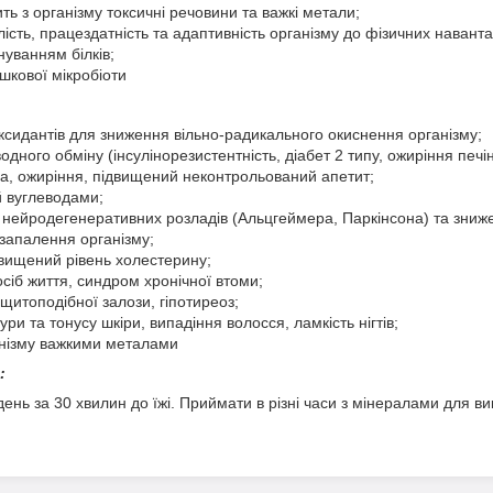
ить з організму токсичні речовини та важкі метали;
ість, працездатність та адаптивність організму до фізичних навант
уванням білків;
шкової мікробіоти
ксидантів для зниження вільно-радикального окиснення організму;
дного обміну (інсулінорезистентність, діабет 2 типу, ожиріння печін
ла, ожиріння, підвищений неконтрольований апетит;
й вуглеводами;
нейродегенеративних розладів (Альцгеймера, Паркінсона) та знижен
запалення організму;
двищений рівень холестерину;
сіб життя, синдром хронічної втоми;
щитоподібної залози, гіпотиреоз;
ри та тонусу шкіри, випадіння волосся, ламкість нігтів;
анізму важкими металами
:
 день за 30 хвилин до їжі. Приймати в різні часи з мінералами для 