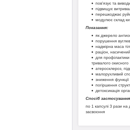
пов'язує та вивод
підвищує витривал
перешкоджає руйн
модулює склад ки
Показання:
як джерело антио
порушення вуглево
надмірна маса ті
раціон, насичени
для профілактики 
тривалого окисного 
атеросклероз, пі
малорухливий спо
зниження функції 
погіршення структу
детоксикація орг
Спосіб застосування
по 1 капсулі 3 рази на
засвоєння