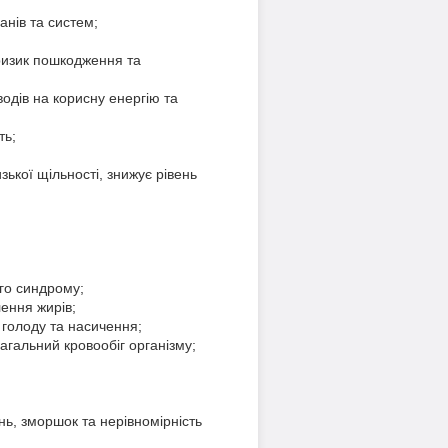
анів та систем;
 ризик пошкодження та
водів на корисну енергію та
ть;
ької щільності, знижує рівень
ого синдрому;
ення жирів;
 голоду та насичення;
агальний кровообіг організму;
ь, зморшок та нерівномірність