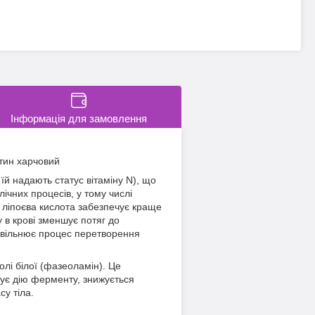
Інформація для замовлення
атин харчовий
їй надають статус вітаміну N), що
ічних процесів, у тому числі
, ліпоєва кислота забезпечує краще
 в крові зменшує потяг до
повільнює процес перетворення
олі білої (фазеоламін). Це
ує дію ферменту, знижується
су тіла.