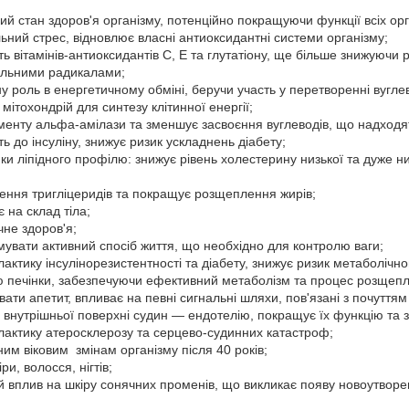
ий стан здоров'я організму, потенційно покращуючи функції всіх орг
ний стрес, відновлює власні антиоксидантні системи організму;
ть вітамінів-антиоксидантів С, Е та глутатіону, ще більше знижуючи
вільними радикалами;
ну роль в енергетичному обміні, беручи участь у перетворенні вугле
ітохондрій для синтезу клітинної енергії;
енту альфа-амілази та зменшує засвоєння вуглеводів, що надходя
ть до інсуліну, знижує ризик ускладнень діабету;
и ліпідного профілю: знижує рівень холестерину низької та дуже низ
чення тригліцеридів та покращує розщеплення жирів;
 на склад тіла;
не здоров'я;
увати активний спосіб життя, що необхідно для контролю ваги;
актику інсулінорезистентності та діабету, знижує ризик метаболічн
 печінки, забезпечуючи ефективний метаболізм та процес розщепл
ти апетит, впливає на певні сигнальні шляхи, пов'язані з почуттям
внутрішньої поверхні судин — ендотелію, покращує їх функцію та з
лактику атеросклерозу та серцево-судинних катастроф;
ним віковим змінам організму після 40 років;
и, волосся, нігтів;
 вплив на шкіру сонячних променів, що викликає появу новоутворен