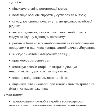
суглобів;
підвищує ступінь регенерації кісток;
полегшує больові відчуття у суглобах та м'язах;
стимулює синтез колагену та внутрішньосуглобової
рідини;
антиоксидантна, знижує окислювальний стрес і
модулює імунну відповідь організму;
регулює баланс між анаболічними та катаболічними
процесами в тканинах хряща, запобігаючи руйнуванню;
знижує симптоми алергічних реакцій;
прискорює загоєння ран;
зменшує ознаки старіння шкіри: підвищує
еластичність, гідратацію та пружність;
сприяє зміцненню волосся та нігтів;
підвищує рівень енергії при інтенсивних та тривалих
фізичних навантаженнях
Показання:
захворювання суглобів і хребта (остеоартроз,
деформуючий остеоартроз, ревматоїдний артрит,