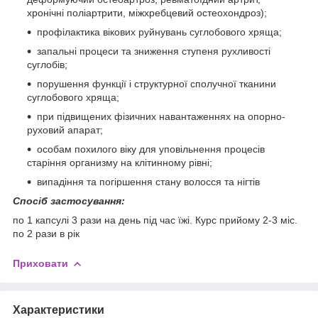
хронічні поліартрити, міжхребцевий остеохондроз);
профілактика вікових руйнувань суглобового хряща;
запальні процеси та зниження ступеня рухливості
суглобів;
порушення функції і структурної сполучної тканини
суглобового хряща;
при підвищених фізичних навантаженнях на опорно-
руховий апарат;
особам похилого віку для уповільнення процесів
старіння организму на клітинному рівні;
випадіння та погіршення стану волосся та нігтів
Спосіб застосування:
по 1 капсулі 3 рази на день під час їжі. Курс прийому 2-3 міс.
по 2 рази в рік
Приховати
Характеристики