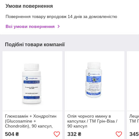
Умови повернення
Повернення товару впродовж 14 днів за домовленістю
Всі умови повернення
Подібні товари компанії
Глюкозамін + Хондроїтин
Олія чорного кмину в
Леци
(Glucosamine +
капсулах / ТМ Грін-Віза /
ТМ Г
Chondroitin), 90 капсул,
90 капсул
Green Visa
504
332
345
₴
₴