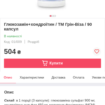
Глюкозамін+хондроїтин / ТМ Грін-Віза / 90
капсул
В наявності
Код: 01/009
Роздріб
504
₴
Купити
Опис
Характеристики
Доставка
Оплата
Умови п
Опис
Склад
: в 1 порції (3 капсули): глюкозаміна сульфат 900 мг,
хондроїтину сульфат 450 мг, метилсульфонілметан (МСМ)