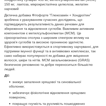
150 мг, лактоза, мікрокристалічна целюлоза, желатин
харчовий
Дієтична добавка Фітофорте "Глюкозамін + Хондроїтин"
зроблена з урахуванням сучасних досліджень, що
підтверджують результативність даних речовин для
збереження та відновлення суглобів. Важливим активним
компонентом є метилсульфонілметан (МСМ). Це
сіркоорганічна сполука з широким спектром впливу на
здоров'я суглобів та високою проникною здатністю.
Ефективно використовується в спортивному харчуванні, для
підтримки імунної функції та в антивікових комплексах, так
само набирає популярності як добавка для зміцнення
волосся, шкіри та нігтів. МСМ загальновизнано (GRAS)
безпечною речовиною та добре переноситься більшістю
людей.
Дії:
знижує запалення хрящової та синовіальної
оболонки;
забезпечує фізіологічне відновлення хрящових
поверхонь;
покращує гнучкість та рухливість пошкоджених