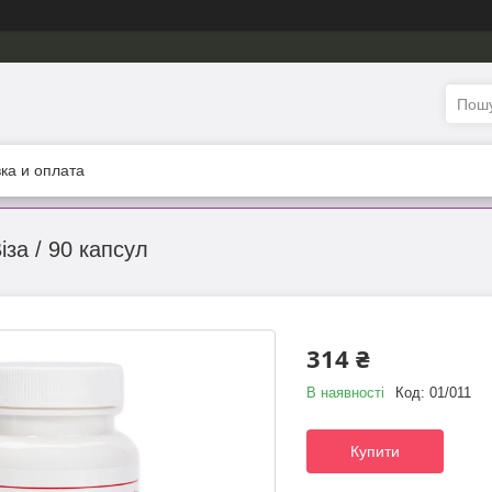
ка и оплата
іза / 90 капсул
314 ₴
В наявності
Код:
01/011
Купити