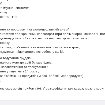
ї;
я імунної системи;
нізму;
ся та нігтів
ння та профілактика залізодефіцитній анемії;
ів гострих або хронічних крововтрат (при поліменореї, менорагії, по
дванадцятипалої кишки, частих носових кровотечах та ін.);
опоезу;
 втоми, пов’язаний з низьким вмістом заліза в крові;
оджуються підвищеною потребою у залізі:
 та годування груддю;
ивалість менструацій більше 5днів;
і навантаження та тренування ;
ня у підлітків з 14 років ;
 залізовмісних продуктів (м'ясо, бобові, морепродукти)
:
день окремо від прийому їжі. У разі дефіциту заліза дозу можна кори