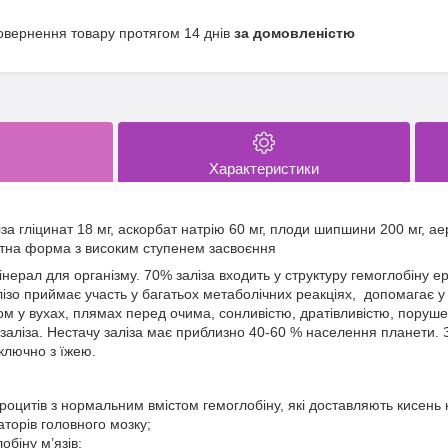
овернення товару протягом 14 днів
за домовленістю
Характеристики
аліза гліцинат 18 мг, аскорбат натрію 60 мг, плоди шипшини 200 мг, 
атна форма з високим ступенем засвоєння
нерал для організму. 70% заліза входить у структуру гемоглобіну ер
лізо приймає участь у багатьох метаболічних реакціях, допомагає у 
 у вухах, плямах перед очима, сонливістю, дратівливістю, поруше
аліза. Нестачу заліза має приблизно 40-60 % населення планети. За
ключно з їжею.
оцитів з нормальним вмістом гемоглобіну, які доставляють кисень 
торів головного мозку;
біну м’язів;