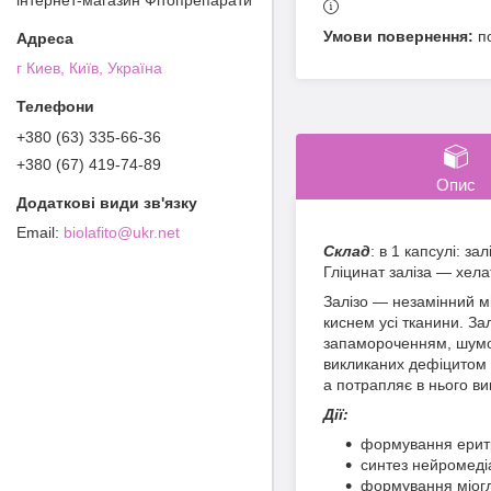
п
г Киев, Київ, Україна
+380 (63) 335-66-36
+380 (67) 419-74-89
Опис
biolafito@ukr.net
Склад
: в 1 капсулі: з
Гліцинат заліза — хел
Залізо — незамінний мі
киснем усі тканини. За
запамороченням, шумом
викликаних дефіцитом з
а потрапляє в нього ви
Дії:
формування еритр
синтез нейромедіа
формування міогло