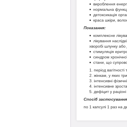
вироблення енергі
нормальна функці
детоксикація орга
краса шкіри, волос
Показання:
комплексне лікува
лікування наслідк
хворобі шлунку або 
стимуляція еритр
синдром хронічної
стани, що супров
період вагітності
жінкам, у яких тр
інтенсивні фізичн
інтенсивне зростан
дефіцит у раціоні
Спосіб застосування
по 1 капсулі 1 раз на 