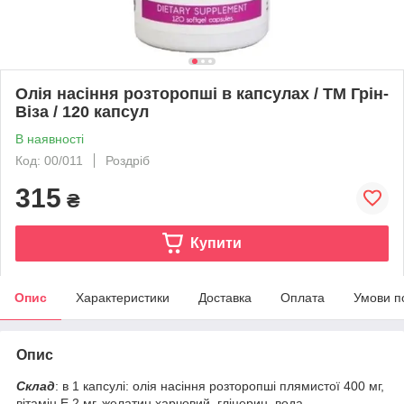
Олія насіння розторопші в капсулах / ТМ Грін-
Віза / 120 капсул
В наявності
Код: 00/011
Роздріб
315
₴
Купити
Опис
Характеристики
Доставка
Оплата
Умови п
Опис
Склад
: в 1 капсулі: олія насіння розторопші плямистої 400 мг,
вітамін Е 2 мг, желатин харчовий, гліцерин, вода