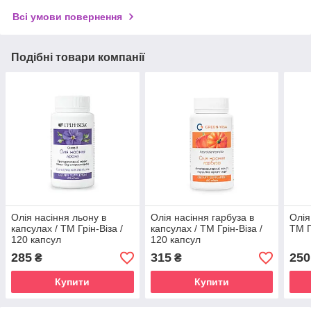
Всі умови повернення
Подібні товари компанії
Олія насіння льону в
Олія насіння гарбуза в
Олія
капсулах / ТМ Грін-Віза /
капсулах / ТМ Грін-Віза /
ТМ Г
120 капсул
120 капсул
285
315
250
₴
₴
Купити
Купити