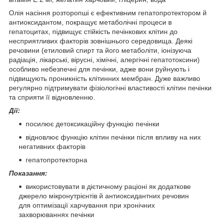
Олія насіння розторопші є ефективним гепатопротектором й
антиоксидантом, покращує метаболічні процеси в
гепатоцитах, підвищує стійкість печінкових клітин до
несприятливих факторів зовнішнього середовища. Деякі
речовини (етиловий спирт та його метаболіти, іонізуюча
радіація, лікарські, вірусні, хімічні, алергічні гепатотоксини)
особливо небезпечні для печінки, адже вони руйнують і
підвищують проникність клітинних мембран. Дуже важливо
регулярно підтримувати фізіологічні властивості клітин печінки
та сприяти її відновленню.
Дії:
посилює детоксикаційну функцію печінки
відновлює функцію клітин печінки після впливу на них
негативних факторів
гепатопротекторна
Показання:
використовувати в дієтичному раціоні як додаткове
джерело мікронутрієнтів й антиоксидантних речовин
для оптимізації харчування при хронічних
захворюваннях печінки