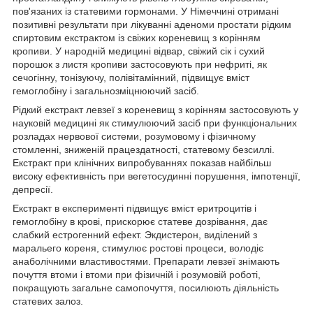
пов'язаних із статевими гормонами. У Німеччині отримані
позитивні результати при лікуванні аденоми простати рідким
спиртовим екстрактом із свіжих кореневищ з корінням
кропиви. У народній медицині відвар, свіжий сік і сухий
порошок з листя кропиви застосовують при нефриті, як
сечогінну, тонізуючу, полівітамінний, підвищує вміст
гемоглобіну і загальнозміцнюючий засіб.
Рідкий екстракт левзеї з кореневищ з корінням застосовують у
науковій медицині як стимулюючий засіб при функціональних
розладах нервової системи, розумовому і фізичному
стомленні, зниженій працездатності, статевому безсиллі.
Екстракт при клінічних випробуваннях показав найбільш
високу ефективність при вегетосудинні порушення, імпотенції,
депресії.
Екстракт в експерименті підвищує вміст еритроцитів і
гемоглобіну в крові, прискорює статеве дозрівання, дає
слабкий естрогенний ефект. Экдистерон, виділений з
маральего кореня, стимулює ростові процеси, володіє
анаболічними властивостями. Препарати левзеї знімають
почуття втоми і втоми при фізичній і розумовій роботі,
покращують загальне самопочуття, посилюють діяльність
статевих залоз.