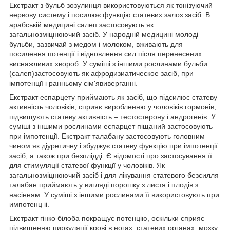
Екстракт з бульб зозулинця використовуються як тонізуючий
нервову систему і посилює функцію статевих залоз засіб. В
арабській медицині салеп застосовують як
загальнозміцнюючий засіб. У народній медицині молоді
бульби, зазвичай з медом і молоком, вживають для
посилення потенції і відновлення сил після перенесених
виснажливих хвороб. У суміші з іншими рослинами бульби
(салеп)застосовують як афродизиатическое засіб, при
імпотенції і ранньому сім'явиверганні.
Екстракт еспарцету приймають як засіб, що підсилює статеву
активність чоловіків, сприяє виробленню у чоловіків гормонів,
підвищують статеву активність – тестостерону і андрогенів. У
суміші з іншими рослинами еспарцет піщаний застосовують
при імпотенції. Екстракт талабану застосовують головним
чином як діуретичну і збуджує статеву функцію при імпотенції
засіб, а також при безплідді. Є відомості про застосування її
для стимуляції статевої функції у чоловіків. Як
загальнозміцнюючий засіб і для лікування статевого безсилля
талабан приймають у вигляді порошку з листя і плодів з
насінням. У суміші з іншими рослинами її використовують при
импотенц іі.
Екстракт гінко білоба покращує потенцію, оскільки сприяє
підвищенню циркуляції крові в ногах, статевих органах, мозку,