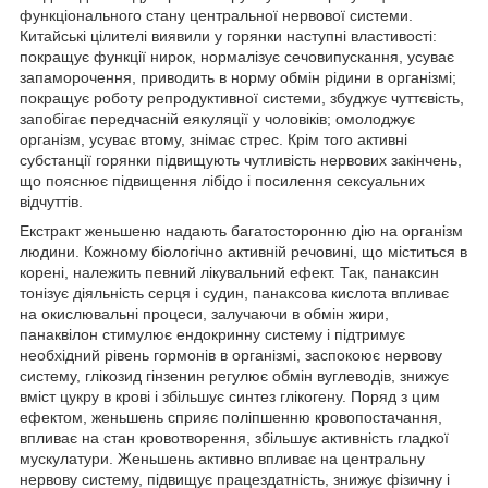
функціонального стану центральної нервової системи.
Китайські цілителі виявили у горянки наступні властивості:
покращує функції нирок, нормалізує сечовипускання, усуває
запаморочення, приводить в норму обмін рідини в організмі;
покращує роботу репродуктивної системи, збуджує чуттєвість,
запобігає передчасній еякуляції у чоловіків; омолоджує
організм, усуває втому, знімає стрес. Крім того активні
субстанції горянки підвищують чутливість нервових закінчень,
що пояснює підвищення лібідо і посилення сексуальних
відчуттів.
Екстракт женьшеню надають багатосторонню дію на організм
людини. Кожному біологічно активній речовині, що міститься в
корені, належить певний лікувальний ефект. Так, панаксин
тонізує діяльність серця і судин, панаксова кислота впливає
на окислювальні процеси, залучаючи в обмін жири,
панаквілон стимулює ендокринну систему і підтримує
необхідний рівень гормонів в організмі, заспокоює нервову
систему, глікозид гінзенин регулює обмін вуглеводів, знижує
вміст цукру в крові і збільшує синтез глікогену. Поряд з цим
ефектом, женьшень сприяє поліпшенню кровопостачання,
впливає на стан кровотворення, збільшує активність гладкої
мускулатури. Женьшень активно впливає на центральну
нервову систему, підвищує працездатність, знижує фізичну і