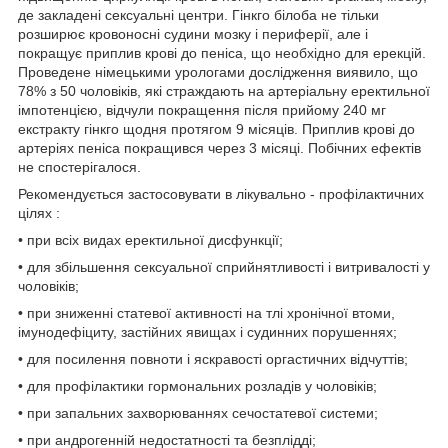
де закладені сексуальні центри. Гінкго білоба не тільки
розширює кровоносні судини мозку і периферії, але і
покращує приплив крові до пеніса, що необхідно для ерекцій.
Проведене німецькими урологами дослідження виявило, що
78% з 50 чоловіків, які страждають на артеріальну еректильної
імпотенцією, відчули покращення після прийому 240 мг
екстракту гінкго щодня протягом 9 місяців. Приплив крові до
артеріях пеніса покращився через 3 місяці. Побічних ефектів
не спостерігалося.
Рекомендується застосовувати в лікувально - профілактичних
цілях :
• при всіх видах еректильної дисфункції;
• для збільшення сексуальної сприйнятливості і витривалості у
чоловіків;
• при зниженні статевої активності на тлі хронічної втоми,
імунодефіциту, застійних явищах і судинних порушеннях;
• для посилення повноти і яскравості оргастичних відчуттів;
• для профілактики гормональних розладів у чоловіків;
• при запальних захворюваннях сечостатевої системи;
• при андрогенній недостатності та безплідді;