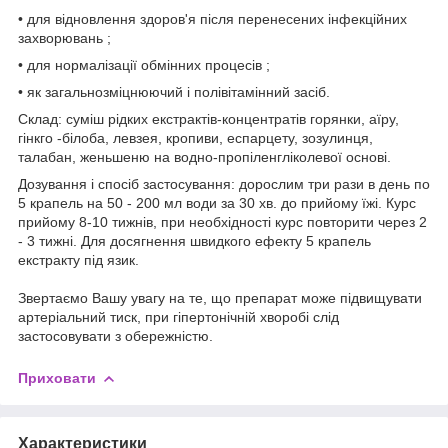
• для відновлення здоров'я після перенесених інфекційних
захворювань ;
• для нормалізації обмінних процесів ;
• як загальнозміцнюючий і полівітамінний засіб.
Склад: суміш рідких екстрактів-концентратів горянки, аїру,
гінкго -білоба, левзея, кропиви, еспарцету, зозулинця,
талабан, женьшеню на водно-пропіленгліколевої основі.
Дозування і спосіб застосування: дорослим три рази в день по
5 крапель на 50 - 200 мл води за 30 хв. до прийому їжі. Курс
прийому 8-10 тижнів, при необхідності курс повторити через 2
- 3 тижні. Для досягнення швидкого ефекту 5 крапель
екстракту під язик.
Звертаємо Вашу увагу на те, що препарат може підвищувати
артеріальний тиск, при гіпертонічній хворобі слід
застосовувати з обережністю.
Приховати
Характеристики