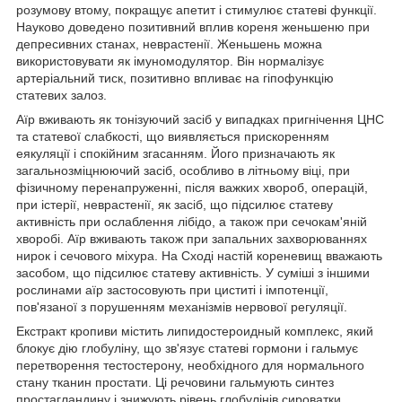
розумову втому, покращує апетит і стимулює статеві функції.
Науково доведено позитивний вплив кореня женьшеню при
депресивних станах, неврастенії. Женьшень можна
використовувати як імуномодулятор. Він нормалізує
артеріальний тиск, позитивно впливає на гіпофункцію
статевих залоз.
Аїр вживають як тонізуючий засіб у випадках пригнічення ЦНС
та статевої слабкості, що виявляється прискоренням
еякуляції і спокійним згасанням. Його призначають як
загальнозміцнюючий засіб, особливо в літньому віці, при
фізичному перенапруженні, після важких хвороб, операцій,
при істерії, неврастенії, як засіб, що підсилює статеву
активність при ослаблення лібідо, а також при сечокам'яній
хворобі. Аїр вживають також при запальних захворюваннях
нирок і сечового міхура. На Сході настій кореневищ вважають
засобом, що підсилює статеву активність. У суміші з іншими
рослинами аїр застосовують при циститі і імпотенції,
пов'язаної з порушенням механізмів нервової регуляції.
Екстракт кропиви містить липидостероидный комплекс, який
блокує дію глобуліну, що зв'язує статеві гормони і гальмує
перетворення тестостерону, необхідного для нормального
стану тканин простати. Ці речовини гальмують синтез
простагландину і знижують рівень глобулінів сироватки,