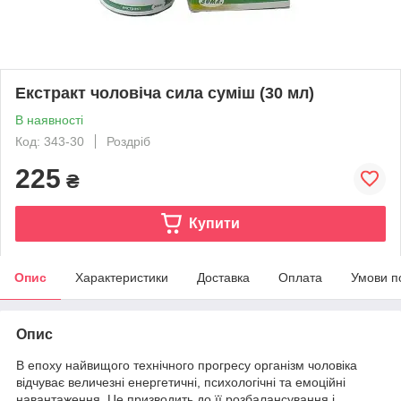
Екстракт чоловіча сила суміш (30 мл)
В наявності
Код: 343-30
Роздріб
225
₴
Купити
Опис
Характеристики
Доставка
Оплата
Умови п
Опис
В епоху найвищого технічного прогресу організм чоловіка
відчуває величезні енергетичні, психологічні та емоційні
навантаження. Це призводить до її розбалансування і