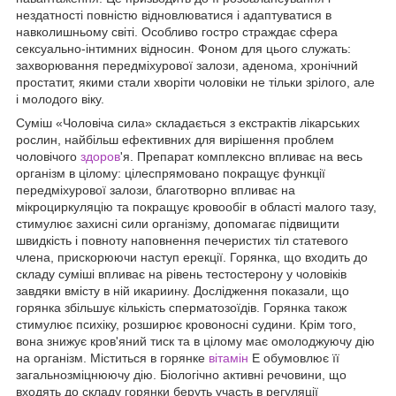
нездатності повністю відновлюватися і адаптуватися в
навколишньому світі. Особливо гостро страждає сфера
сексуально-інтимних відносин. Фоном для цього служать:
захворювання передміхурової залози, аденома, хронічний
простатит, якими стали хворіти чоловіки не тільки зрілого, але
і молодого віку.
Суміш «Чоловіча сила» складається з екстрактів лікарських
рослин, найбільш ефективних для вирішення проблем
чоловічого
здоров
'я. Препарат комплексно впливає на весь
організм в цілому: цілеспрямовано покращує функції
передміхурової залози, благотворно впливає на
мікроциркуляцію та покращує кровообіг в області малого тазу,
стимулює захисні сили організму, допомагає підвищити
швидкість і повноту наповнення печеристих тіл статевого
члена, прискорюючи наступ ерекції. Горянка, що входить до
складу суміші впливає на рівень тестостерону у чоловіків
завдяки вмісту в ній икариину. Дослідження показали, що
горянка збільшує кількість сперматозоїдів. Горянка також
стимулює психіку, розширює кровоносні судини. Крім того,
вона знижує кров'яний тиск та в цілому має омолоджуючу дію
на організм. Міститься в горянке
вітамін
E обумовлює її
загальнозміцнюючу дію. Біологічно активні речовини, що
входять до складу горянки беруть участь в регуляції