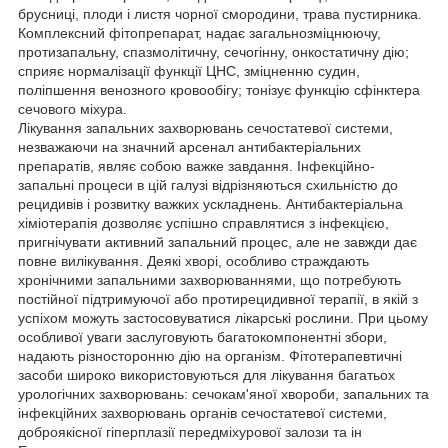
брусниці, плоди і листя чорної смородини, трава пустирника.
Комплексний фітопрепарат, надає загальнозміцнюючу,
протизапальну, спазмолітичну, сечогінну, онкостатичну дію;
сприяє нормалізації функції ЦНС, зміцненню судин,
поліпшення венозного кровообігу; тонізує функцію сфінктера
сечового міхура.
Лікування запальних захворювань сечостатевої системи,
незважаючи на значний арсенал антибактеріальних
препаратів, являє собою важке завдання. Інфекційно-
запальні процеси в цій галузі відрізняються схильністю до
рецидивів і розвитку важких ускладнень. Антибактеріальна
хіміотерапія дозволяє успішно справлятися з інфекцією,
пригнічувати активний запальний процес, але не завжди дає
повне вилікування. Деякі хворі, особливо страждають
хронічними запальними захворюваннями, що потребують
постійної підтримуючої або протирецидивної терапії, в якій з
успіхом можуть застосовуватися лікарські рослини. При цьому
особливої уваги заслуговують багатокомпонентні збори,
надають різносторонню дію на організм. Фітотерапевтичні
засоби широко використовуються для лікування багатьох
урологічних захворювань: сечокам'яної хвороби, запальних та
інфекційних захворювань органів сечостатевої системи,
доброякісної гіперплазії передміхурової залози та ін