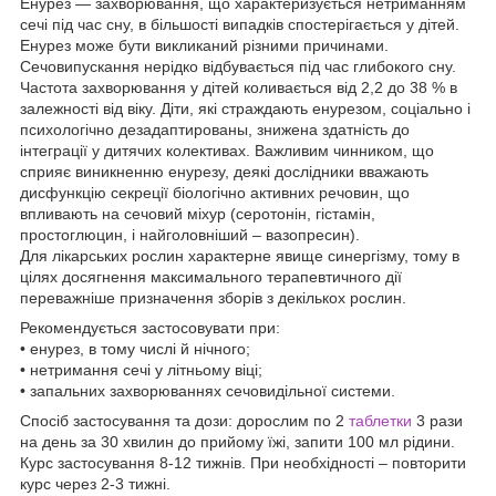
Енурез — захворювання, що характеризується нетриманням
сечі під час сну, в більшості випадків спостерігається у дітей.
Енурез може бути викликаний різними причинами.
Сечовипускання нерідко відбувається під час глибокого сну.
Частота захворювання у дітей коливається від 2,2 до 38 % в
залежності від віку. Діти, які страждають енурезом, соціально і
психологічно дезадаптированы, знижена здатність до
інтеграції у дитячих колективах. Важливим чинником, що
сприяє виникненню енурезу, деякі дослідники вважають
дисфункцію секреції біологічно активних речовин, що
впливають на сечовий міхур (серотонін, гістамін,
простоглюцин, і найголовніший – вазопресин).
Для лікарських рослин характерне явище синергізму, тому в
цілях досягнення максимального терапевтичного дії
переважніше призначення зборів з декількох рослин.
Рекомендується застосовувати при:
• енурез, в тому числі й нічного;
• нетримання сечі у літньому віці;
• запальних захворюваннях сечовидільної системи.
Спосіб застосування та дози: дорослим по 2
таблетки
3 рази
на день за 30 хвилин до прийому їжі, запити 100 мл рідини.
Курс застосування 8-12 тижнів. При необхідності – повторити
курс через 2-3 тижні.