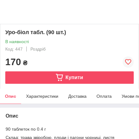
Уро-біол табл. (90 шт.)
В наявності
Код: 447
Роздріб
170
₴
Купити
Опис
Характеристики
Доставка
Оплата
Умови п
Опис
90 таблеток по 0.4 г
Склад: трава звіробою, плоди і пагони чорниці, листя