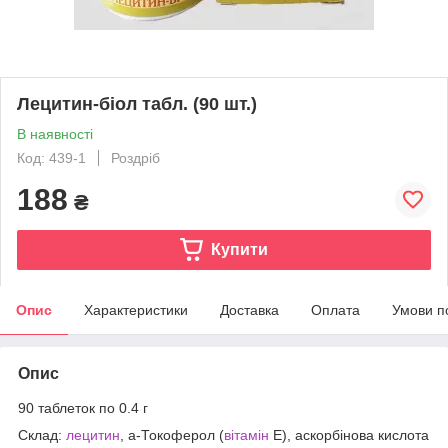
Лецитин-біол табл. (90 шт.)
В наявності
Код: 439-1
Роздріб
188
₴
Купити
Опис
Характеристики
Доставка
Оплата
Умови п
Опис
90 таблеток по 0.4 г
Склад:
лецитин
, а-Токоферол (
вітамін
Е), аскорбінова кислота