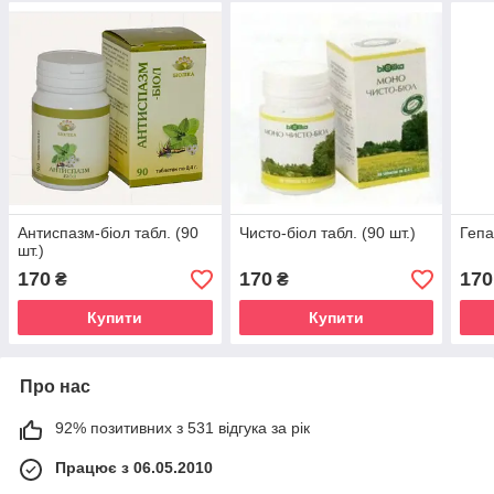
Антиспазм-біол табл. (90
Чисто-біол табл. (90 шт.)
Гепа
шт.)
170
170
170
₴
₴
Купити
Купити
Про нас
92% позитивних з 531 відгука за рік
Працює з 06.05.2010