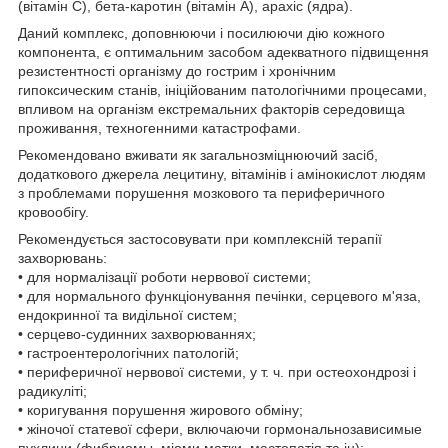
(вітамін С), бета-каротин (вітамін А), арахіс (ядра).
Даний комплекс, доповнюючи і посилюючи дію кожного
компонента, є оптимальним засобом адекватного підвищення
резистентності організму до гострим і хронічним
гипоксическим станів, ініційованим патологічними процесами,
впливом на організм екстремальних факторів середовища
проживання, техногенними катастрофами.
Рекомендовано вживати як загальнозміцнюючий засіб,
додаткового джерела лецитину, вітамінів і амінокислот людям
з проблемами порушення мозкового та периферичного
кровообігу.
Рекомендується застосовувати при комплексній терапії
захворювань:
• для нормалізації роботи нервової системи;
• для нормального функціонування печінки, серцевого м'яза,
ендокринної та видільної систем;
• серцево-судинних захворюваннях;
• гастроентерологічних патологій;
• периферичної нервової системи, у т. ч. при остеохондрозі і
радикуліті;
• коригування порушення жирового обміну;
• жіночої статевої сфери, включаючи гормональнозависимые
пухлини (фибриомы, міоми матки, мастопатія та ін);