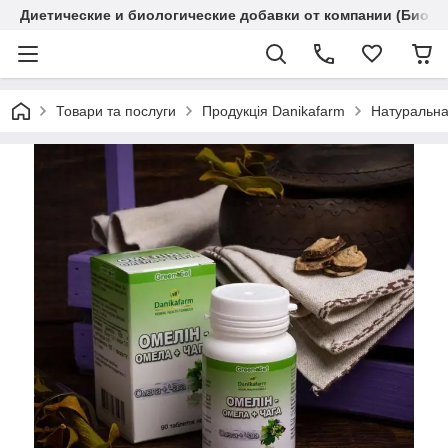
Диетические и биологические добавки от компании (Биола
Товари та послуги
Продукція Danikafarm
Натуральна