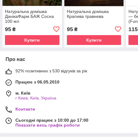
Натуральна домішка
Натуральна домішка
Нату
ДанікаФарм БАЖ Сосна
Крапива травнева
— бе
100 мл
(Fun
Дан
95
95
115
₴
₴
Купити
Купити
Про нас
92% позитивних з 530 відгуків за рік
Працює з 06.05.2010
м. Київ
г Киев, Київ, Україна
Контакти
Сьогодні працює з 10:00 до 17:00
Показати весь графік роботи