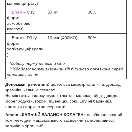
магнію цитрату)
Вітамін
С (у
30 мг
38%
формі
аскорбінової
кислоти)
Вітамін D3 (у
10 мкг (400МО)
50%
формі
холікальциферолу
)
*добову норму не визначено
**%добової норми вказаний від більшого показника серед
чоловіків і жінок
Допоміжні речовини:
целюлоза мікрокристалічна, діоксид
кремнію, кальцію стеарат.
Не містить:
лактозу, цукор, глютен, молоко, яйця, дріжджі,
морепродукти, горіхи, пшеницю, сою, штучні барвники,
ароматизатори та консерванти.
Amrita «КАЛЬЦІЙ БАЛАНС + КОЛАГЕН»
це збалансований
комплекс для максимального засвоєння та ефективності
кальцію в організмі!