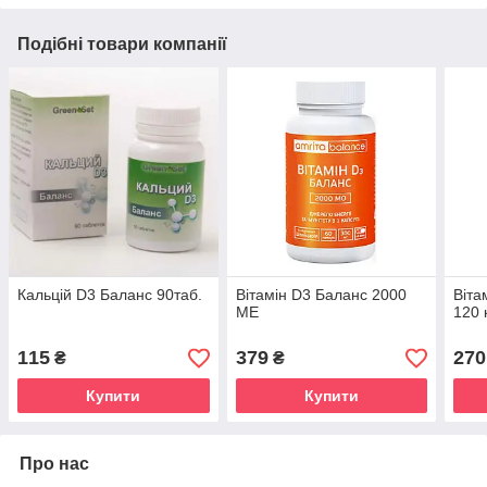
Подібні товари компанії
Кальцій D3 Баланс 90таб.
Вітамін D3 Баланс 2000
Віта
МЕ
120 
115
379
270
₴
₴
Купити
Купити
Про нас