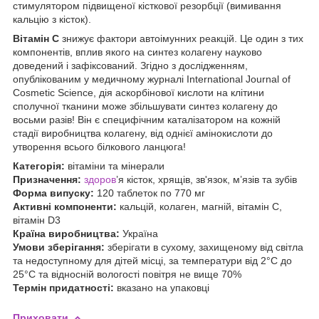
стимулятором підвищеної кісткової резорбції (вимивання
кальцію з кісток).
Вітамін С
знижує фактори автоімунних реакцій. Це один з тих
компонентів, вплив якого на синтез колагену науково
доведений і зафіксований. Згідно з дослідженням,
опублікованим у медичному журналі International Journal of
Cosmetic Science, дія аскорбінової кислоти на клітини
сполучної тканини може збільшувати синтез колагену до
восьми разів! Він є специфічним каталізатором на кожній
стадії виробництва колагену, від однієї амінокислоти до
утворення всього білкового ланцюга!
Категорія:
вітаміни та мінерали
Призначення:
здоров
’я кісток, хрящів, зв'язок, м’язів та зубів
Форма випуску:
120 таблеток по 770 мг
Активні компоненти:
кальцій, колаген, магній, вітамін С,
вітамін D3
Країна виробництва:
Україна
Умови зберігання:
зберігати в сухому, захищеному від світла
та недоступному для дітей місці, за температури від 2°С до
25°С та відносній вологості повітря не вище 70%
Термін придатності:
вказано на упаковці
Приховати