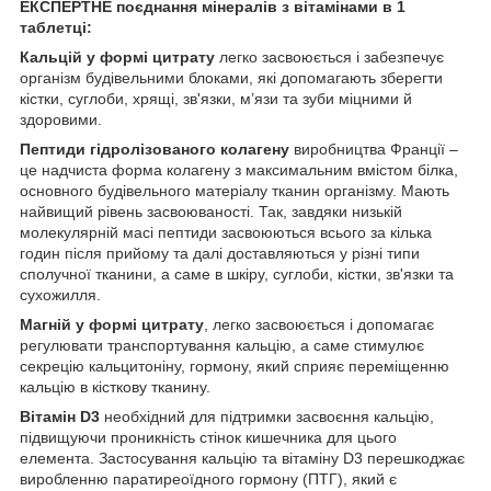
ЕКСПЕРТНЕ поєднання мінералів з вітамінами в 1
таблетці:
Кальцій у формі цитрату
легко засвоюється і забезпечує
організм будівельними блоками, які допомагають зберегти
кістки, суглоби, хрящі, зв'язки, м’язи та зуби міцними й
здоровими.
Пептиди гідролізованого колагену
виробництва Франції –
це надчиста форма колагену з максимальним вмістом білка,
основного будівельного матеріалу тканин організму. Мають
найвищий рівень засвоюваності. Так, завдяки низькій
молекулярній масі пептиди засвоюються всього за кілька
годин після прийому та далі доставляються у різні типи
сполучної тканини, а саме в шкіру, суглоби, кістки, зв'язки та
сухожилля.
Магній у формі цитрату
, легко засвоюється і допомагає
регулювати транспортування кальцію, а саме стимулює
секрецію кальцитоніну, гормону, який сприяє переміщенню
кальцію в кісткову тканину.
Вітамін D3
необхідний для підтримки засвоєння кальцію,
підвищуючи проникність стінок кишечника для цього
елемента. Застосування кальцію та вітаміну D3 перешкоджає
виробленню паратиреоїдного гормону (ПТГ), який є