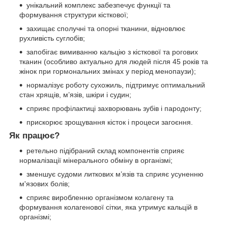
унікальний комплекс забезпечує функції та
формування структури кісткової;
захищає сполучні та опорні тканини, відновлює
рухливість суглобів;
запобігає вимиванню кальцію з кісткової та рогових
тканин (особливо актуально для людей після 45 років та
жінок при гормональних змінах у період менопаузи);
нормалізує роботу сухожиль, підтримує оптимальний
стан хрящів, м’язів, шкіри і судин;
сприяє профілактиці захворювань зубів і пародонту;
прискорює зрощування кісток і процеси загоєння.
Як працює?
ретельно підібраний склад компонентів сприяє
нормалізації мінерального обміну в організмі;
зменшує судоми литкових м’язів та сприяє усуненню
м'язових болів;
сприяє виробленню організмом колагену та
формування колагенової сітки, яка утримує кальцій в
організмі;