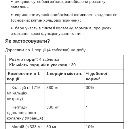
зміцнює суглобові зв’язки, запобігаючи розвитку
запалень;
сприяє стимуляції анаболічної активності хондроцитів
(основних клітин хрящової тканини) ;
бере участь в синтезі колагену, гормонів, процесах
згортання крові функціонуванні клітин.
Як застосовувати?
Дорослим по 1 порції (4 таблетки) на добу.
Розмір порції:
4 таблетки
Кількість порціий в упаковці:
30
Компоненти в 1
1 порціия містить
% добової
порції
норми*
Кальцій (з 1716
360 мг
30%
мг кальцію
цитрату)
Пептиди
330 мг
*
гідролізованого
колагену (Франція)
Магній (з 333 мг
50 мг
10%