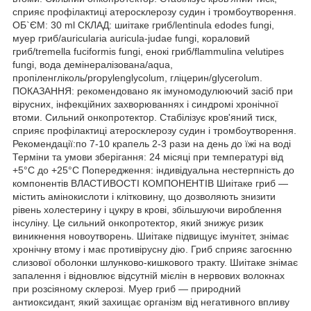
сприяє профілактиці атеросклерозу судин і тромбоутворення.
ОБ`ЄМ: 30 ml СКЛАД: шиітаке гриб/lentinula edodes fungi,
муер гриб/auricularia auricula-judae fungi, кораловий
гриб/tremella fuciformis fungi, енокі гриб/flammulina velutipes
fungi, вода демінералізована/aqua,
пропіленгліколь/propylenglycolum, гліцерин/glycerolum.
ПОКАЗАННЯ: рекомендовано як імуномодулюючий засіб при
вірусних, інфекційних захворюваннях і синдромі хронічної
втоми. Сильний онкопротектор. Стабілізує кров'яний тиск,
сприяє профілактиці атеросклерозу судин і тромбоутворення.
Рекомендації:по 7-10 крапель 2-3 рази на день до їжі на воді
Терміни та умови зберігання: 24 місяці при температурі від
+5°С до +25°C Попередження: індивідуальна нестерпність до
компонентів ВЛАСТИВОСТІ КОМПОНЕНТІВ Шиітаке гриб —
містить амінокислоти і клітковину, що дозволяють знизити
рівень холестерину і цукру в крові, збільшуючи вироблення
інсуліну. Це сильний онкопротектор, який знижує ризик
виникнення новоутворень. Шиітаке підвищує імунітет, знімає
хронічну втому і має противірусну дію. Гриб сприяє загоєнню
слизової оболонки шлунково-кишкового тракту. Шиітаке знімає
запалення і відновлює відсутній мієлін в нервових волокнах
при розсіяному склерозі. Муер гриб — природний
антиоксидант, який захищає організм від негативного впливу