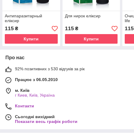
Антипаразитарный
Для нирок еліксир
Очи
еліксир
life
115
115
115
₴
₴
Купити
Купити
Про нас
92% позитивних з 530 відгуків за рік
Працює з 06.05.2010
м. Київ
г Киев, Київ, Україна
Контакти
Сьогодні вихідний
Показати весь графік роботи