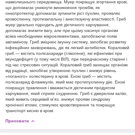
навколишнього середовища. Муер покращує згортання крові,
що допомагає уникнути виникнення тромбів, як
онкопротектор допомагає зупинити ріст пухлин, проявляє
кровоспинну, протизапальну і анестезуючу властивості. Гриб
муер ідеально підходить для дієтичного харчування,
допомагає знизити вагу, але при цьому насичує організм
всіма необхідними мікроелементами, запобігаючи появі
авітамінозу. Гриб зміцнює імунну систему, запобігає розвитку
інфекційних захворювань, діє як легкий антибіотик. Кораловий
гриб — містить полісахариди (глікогени), які ефективні при
імунодефіциті (у тому числі ВІЛ), при передчасному старінні і
під час стресових ситуацій. Кораловий гриб захищає організм
від радіації, запобігає утворенню пухлин і знижує рівень
«поганого» холестерину в крові. Енокі гриб — містить
полісахарид фламмулін, який має протипухлинну дію. Енокі
покращує травлення і вважається дієтичним продуктом
харчування, який сприяє схудненню. Гриб є джерелом калію,
який живить серцевий м'яз, знижує прояви синдрому
хронічної втоми, стимулює кровотворення та покращує
транспорт кисню в крові.
Приховати