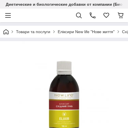
Диетические и биологические добавки от компании (Биола
Товари та послуги
Еліксири New life "Нове життя"
Схі