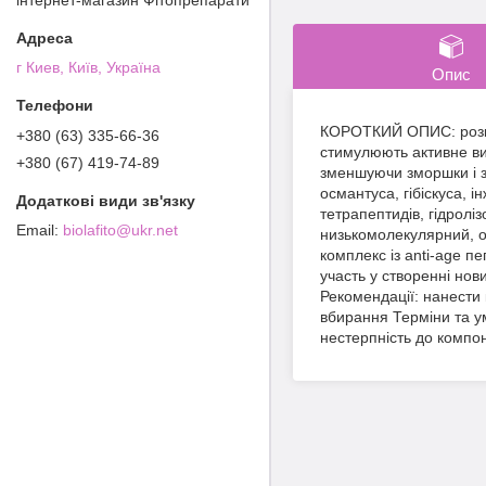
г Киев, Київ, Україна
Опис
КОРОТКИЙ ОПИС: розкіш
+380 (63) 335-66-36
стимулюють активне вир
+380 (67) 419-74-89
зменшуючи зморшки і зб
османтуса, гібіскуса, 
тетрапептидів, гідролі
biolafito@ukr.net
низькомолекулярний, о
комплекс із anti-age п
участь у створенні нов
Рекомендації: нанести 
вбирання Терміни та у
нестерпність до компо