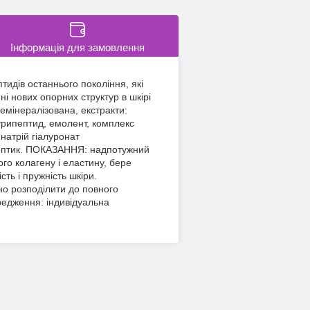
Інформація для замовлення
идів останнього покоління, які
і нових опорних структур в шкірі
емінералізована, екстракти:
 трипептид, емолент, комплекс
 натрій гіалуронат
исептик. ПОКАЗАННЯ: надпотужний
го колагену і еластину, бере
ть і пружність шкіри.
но розподілити до повного
редження: індивідуальна