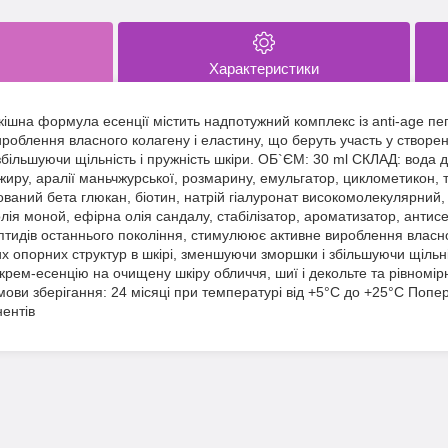
Характеристики
на формула есенції містить надпотужний комплекс із anti-age пепт
облення власного колагену і еластину, що беруть участь у створенн
ільшуючи щільність і пружність шкіри. ОБ`ЄМ: 30 ml СКЛАД: вода д
інжиру, аралії маньчжурської, розмарину, емульгатор, циклометикон,
зований бета глюкан, біотин, натрій гіалуронат високомолекулярний,
лія моной, ефірна олія сандалу, стабілізатор, ароматизатор, ант
ептидів останнього покоління, стимулюює активне вироблення власно
их опорних структур в шкірі, зменшуючи зморшки і збільшуючи щільніс
крем-есенцію на очищену шкіру обличчя, шиї і декольте та рівномір
мови зберігання: 24 місяці при температурі від +5°С до +25°С Попе
нентів