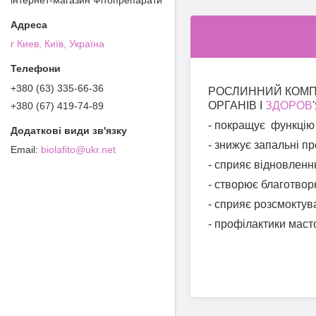
г Киев, Київ, Україна
+380 (63) 335-66-36
РОСЛИННИЙ КОМП
ОРГАНІВ І
ЗДОРОВ
'
+380 (67) 419-74-89
-
покращує функцію 
- знижує запальні п
biolafito@ukr.net
- сприяє відновленн
- створює благотвор
- сприяє розсмоктув
- профілактики масто