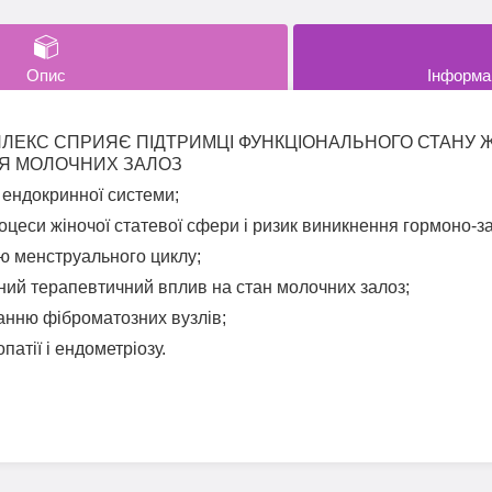
Опис
Інформа
ЛЕКС СПРИЯЄ ПІДТРИМЦІ ФУНКЦІОНАЛЬНОГО СТАНУ 
Я
МОЛОЧНИХ ЗАЛОЗ
ендокринної системи;
роцеси жіночої статевої сфери і ризик виникнення гормоно-з
ю менструального циклу;
ний терапевтичний вплив на стан молочних залоз;
анню фіброматозних вузлів;
патії і ендометріозу.