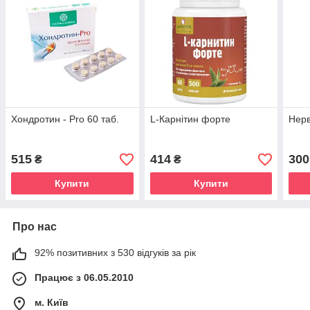
Хондротин - Pro 60 таб.
L-Карнітин форте
Нерв
515
414
300
₴
₴
Купити
Купити
Про нас
92% позитивних з 530 відгуків за рік
Працює з 06.05.2010
м. Київ