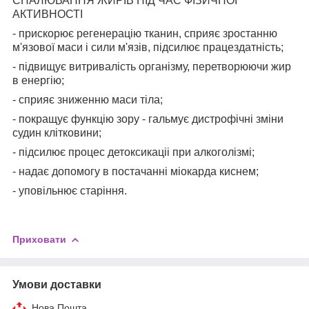
СПАЛЮВАННЯ ЖИРІВ ПІД ЧАС ФІЗИЧНОЇ
АКТИВНОСТІ
- прискорює регенерацію тканин, сприяє зростанню
м'язової маси і сили м'язів, підсилює працездатність;
- підвищує витривалість організму, перетворюючи жир
в енергію;
- сприяє зниженню маси тіла;
- покращує функцію зору - гальмує дистрофічні зміни
судин клітковини;
- підсилює процес детоксикаціі при алкоголізмі;
- надає допомогу в постачанні міокарда киснем;
- уповільнює старіння.
Приховати
Умови доставки
Нова Пошта