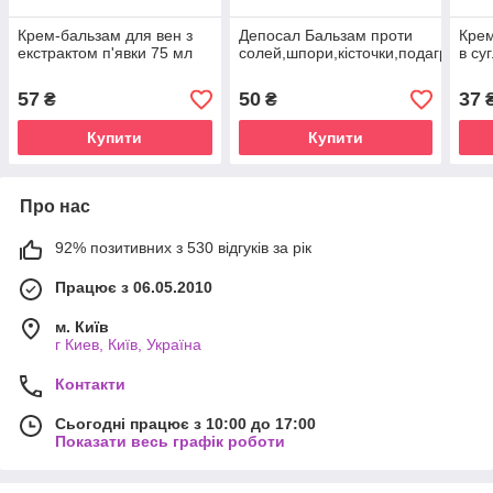
Крем-бальзам для вен з
Депосал Бальзам проти
Крем
екстрактом п'явки 75 мл
солей,шпори,кісточки,подагри
в су
57
50
37
₴
₴
Купити
Купити
Про нас
92% позитивних з 530 відгуків за рік
Працює з 06.05.2010
м. Київ
г Киев, Київ, Україна
Контакти
Сьогодні працює з 10:00 до 17:00
Показати весь графік роботи