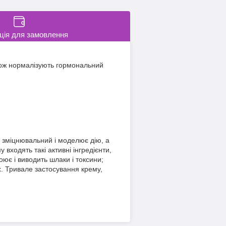
ція для замовлення
кож нормалізують гормональний
е зміцнювальний і моделює дію, а
входять такі активні інгредієнти,
гоює і виводить шлаки і токсини;
х. Тривале застосування крему,