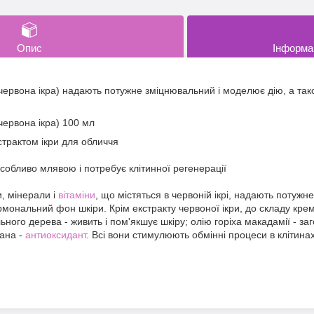
Опис
Інформа
рвона ікра) надають потужне зміцнювальний і моделює дію, а та
ервона ікра) 100 мл
трактом ікри для обличчя
 особливо млявою і потребує клітинної регенерації
, мінерали і
вітаміни
, що містяться в червоній ікрі, надають потужн
мональний фон шкіри. Крім екстракту червоної ікри, до складу крему 
ьного дерева - живить і пом'якшує шкіру; олію горіха макадамії - за
тана -
антиоксидант
. Всі вони стимулюють обмінні процеси в клітина