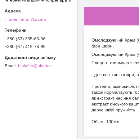
г Киев, Київ, Україна
+380 (63) 335-66-36
Омолоджуючий Крем (че
фон шкіри.
+380 (67) 419-74-89
Омолоджуючий Крем (ч
Плацент формула з екс
biolafito@ukr.net
- для всіх типів шкіри,
Протеїни, амінокислоти
також нормалізують гор
як екстракт насіння сал
екстракт кінського каш
дарує шкірі пружність.
Об'єм: 100мл.