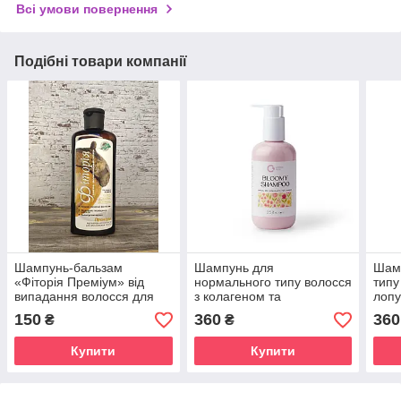
Всі умови повернення
Подібні товари компанії
Шампунь-бальзам
Шампунь для
Шам
«Фіторія Преміум» від
нормального типу волосся
типу
випадання волосся для
з колагеном та
лопу
прискорення росту 250
протеїнами шовку (250
Грін
150
360
360
₴
₴
мл.
мл) Грін-Віза (Green-Visa)
Купити
Купити