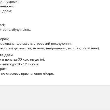
и, неврози;
 неврози;
индром;
олі;
торна збудливість;
ера»;
ворювань, що мають стресовий походження;
сверблячі дерматози, екземи, нейродерміт, псоріаз, облисіння).
та дози
и в день за 30 хвилин до їжі.
чний курс 8 - 12 тижнів.
рити.
не скасовує призначення лікаря.