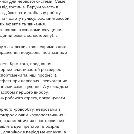
линок для нервової системи. Саме
 від токсинів. Беручи участь в
ь здійснювати стабільну роботу
и частоту пульсу, рослинні засоби
них ефектів та звикання.
ою вагою, з ознаками «згущення
щений рівень холестерину), зі
 з лікарських трав, спрямованих
иправлення порушень, пов'язаних з
сті. Крім того, поєднання
кторних властивостей розширює
спортсмени та інші професії).
ефект при нервових і психогенних
анізми самозцілення. А у випадках
 засобом першого вибору.
ень робочого стресу, покращувати
рного кровообігу, неврозами з
контролюючим кровопостачання і
 спазмолітичних і гіпотензивних
тавлять цей препарат в розряд
 для жінок в період менопаузи, а