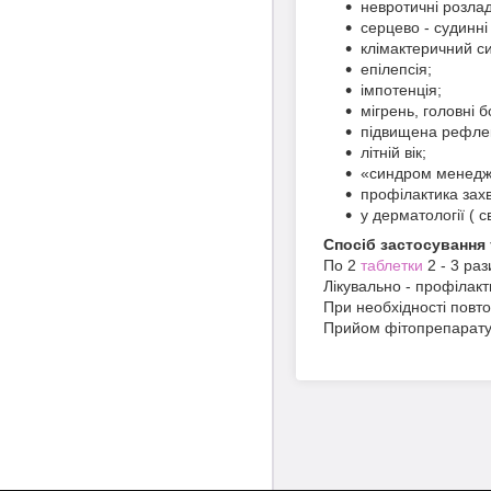
невротичні розлад
серцево - судинні
клімактеричний с
епілепсія;
імпотенція;
мігрень, головні б
підвищена рефлек
літній вік;
«синдром менедж
профілактика зах
у дерматології ( 
Спосіб застосування 
По 2
таблетки
2 - 3 раз
Лікувально - профілакти
При необхідності повто
Прийом фітопрепарату 