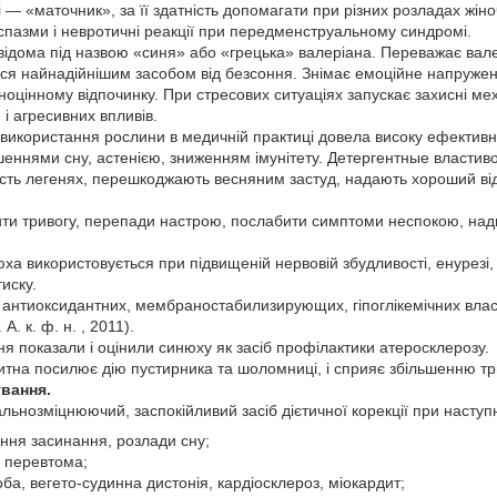
— «маточник», за її здатність допомагати при різних розладах жіно
 спазми і невротичні реакції при передменструальному синдромі.
ідома під назвою «синя» або «грецька» валеріана. Переважає валер
ться найнадійнішим засобом від безсоння. Знімає емоційне напружен
ноцінному відпочинку. При стресових ситуаціях запускає захисні ме
і агресивних впливів.
 використання рослини в медичній практиці довела високу ефективн
еннями сну, астенією, зниженням імунітету. Детергентные властиво
сть легенях, перешкоджають весняним застуд, надають хороший ві
и тривогу, перепади настрою, послабити симптоми неспокою, надмі
юха використовується при підвищеній нервовій збудливості, енурезі
иску.
 антиоксидантних, мембраностабилизирующих, гіпоглікемічних вла
. к. ф. н. , 2011).
я показали і оцінили синюху як засіб профілактики атеросклерозу.
китна посилює дію пустирника та шоломниці, і сприяє збільшенню тр
ування.
льнозміцнюючий, заспокійливий засіб дієтичної корекції при насту
ння засинання, розлади сну;
а перевтома;
оба, вегето-судинна дистонія, кардіосклероз, міокардит;