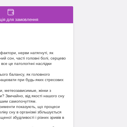
ція для замовлення
 фактори, нерви натягнуті, як
ий сон, часті головні болі, серцево
все це патологічні наслідки
ього балансу, як головного
працювати при будь-яких стресових
люди, метеозависимые, жінки з
? Звичайно, від якості нашого сну
нашим самопочуттям.
перименти показують, що процеси
ліку сну в організмі збільшується
еної збудливості і різних зривів в