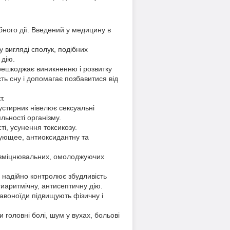
ного дії. Введений у медицину в
у вигляді сполук, подібних
 дію.
ерешкоджає виникненню і розвитку
сть сну і допомагає позбавитися від
т.
устирник нівелює сексуальні
льності організму.
і, усунення токсикозу.
ирующее, антиоксидантну та
 зміцнювальних, омолоджуючих
 надійно контролює збудливість
аритмічну, антисептичну дію.
авоноїди підвищують фізичну і
головні болі, шум у вухах, больові