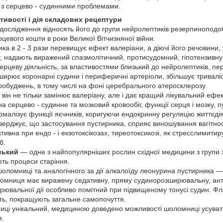
й з серцево - судинними проблемами.
тивості і дія складових рецептури
дослідження відносять його до групи нейролептиків резерпиноподоб
рцевого кошти в роки Великої Вітчизняної війни.
ка в 2 - 3 рази перевищує ефект валеріани, а діючі його речовини, 
, надають виражений спазмолітичний, протисудомний, гіпотензивну
ерцеву діяльність, за властивостями близький до нейролептиків, п
розширює коронарні судини і периферичні артеріоли, збільшує тривалі
робуджень, в тому числі на фоні церебрального атеросклерозу.
 він не тільки замінює валеріану, але і дає кращий лікувальний ефек
 серцево - судинне та мозковий кровообіг, функції серця і мозку, п
ормалізує функції яєчників, коригуючи ендокринну регуляцію життєдія
ерджує, що застосування пустирника, сприяє виношування вагітност
ивна при ендо - і екзотоксікозах, тиреотоксикозі, як стресслимит
б.
ський
— одне з найпопулярніших рослин східної медицини з групи
ють процеси старіння.
оломниці та аналогічного за дії алкалоїду леонурина пустирника —
омниця має виражену седативну, пряму судинорозширювальну, анти
ювальної дії особливо помітний при підвищеному тонусі судин. Фл
ть, покращують загальне самопочуття.
иці унікальний, медициною доведено можливості шоломниці усувати 
я.