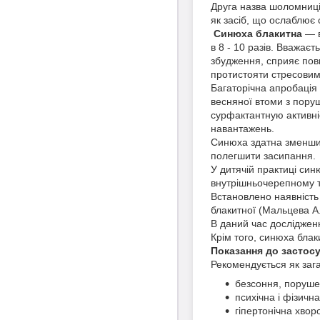
Друга назва шоломниці 
як засіб, що ослаблює
Синюха блакитна
— в
в 8 - 10 разів. Вважає
збудження, сприяє пов
протистояти стресовим 
Багаторічна апробація
весняної втоми з поруш
сурфактантную активні
навантажень.
Синюха здатна зменшит
полегшити засипання.
У дитячій практиці син
внутрішньочерепному т
Встановлено наявність
блакитної (Мальцева А. А
В даний час дослідженн
Крім того, синюха бла
Показання до застос
Рекомендується як зага
безсоння, поруше
психічна і фізичн
гіпертонічна хвор