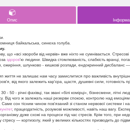
Опис
Інформа
ки.
омниця байкальська, синюха голуба.
му.
ву, що «всі хвороби від нервів» вже ніхто не сумнівається. Стресові
роза
здоров
'ю людини. Швидка стомлюваність, слабкість вранці, поган
, ожиріння, шлунково - кишкові розлади, ендокринний дисбаланс — 
мп життя не залишає нам часу замислитися про важливість внутрішн
ов'я, від якого залежить кар'єра, щастя, душевні сили, готовність 
 30 - 50 - річні фахівці, так звані «білі комірці», бізнесмени, літні 
у. Від чого ж залежать наші резерви спокою, контролю над емоціями
в. Саме сон тісним чином пов'язаний зі станом нервової системи і 
мунітет
, працездатність, розумові можливості, навіть наш вагу. Екс
рганізму дуже схожі на процеси під час стресів. Крім того, при недо
 стресу — кортизолу, який у великих кількостях призводить до підвищ