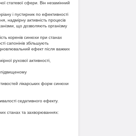
чої статевої сфери. Він незамінний
іану і пустирник по ефективності
ня, надмірну активність процесів
ханізми, що дозволяють організму
ість коренів синюхи при станах
сті сапонінів збільшують
дновлювальний ефект після важких
рної рухової активності,
, підвищеному
стивостей лікарських форм синюхи
ивалості седативного ефекту.
пних станах та захворюваннях: