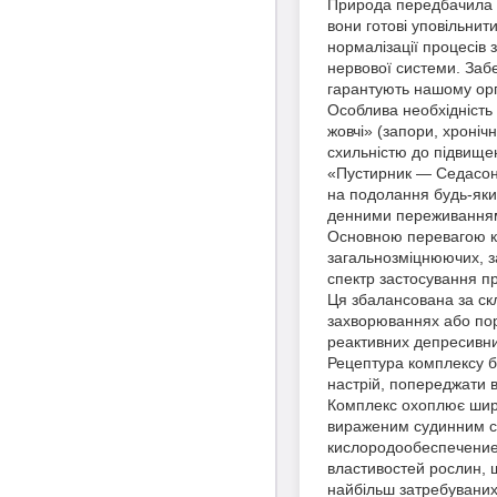
Природа передбачила в
вони готові уповільнит
нормалізації процесів 
нервової системи. Заб
гарантують нашому орган
Особлива необхідність
жовчі» (запори, хроніч
схильністю до підвищен
«Пустирник — Седасон 
на подолання будь-яки
денними переживанням
Основною перевагою ком
загальнозміцнюючих, з
спектр застосування пр
Ця збалансована за ск
захворюваннях або пор
реактивних депресивних
Рецептура комплексу ба
настрій, попереджати в
Комплекс охоплює широ
вираженим судинним с
кислородообеспечение 
властивостей рослин, щ
найбільш затребуваних