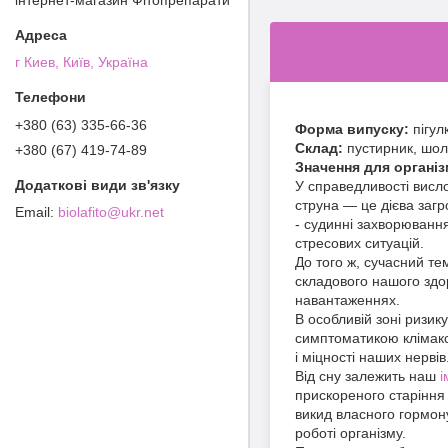
г Киев, Київ, Україна
+380 (63) 335-66-36
Форма випуску:
пігул
Склад:
пустирник, шол
+380 (67) 419-74-89
Значення для організ
У справедливості висло
струна — це дієва заг
biolafito@ukr.net
- судинні захворювання
стресових ситуацій.
До того ж, сучасний те
складового нашого здор
навантаженнях.
В особливій зоні ризику
симптоматикою клімакс
і міцності наших нерві
Від сну залежить наш
і
прискореного старіння о
викид власного гормону
роботі організму.