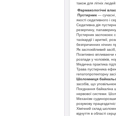
також для літніх люде
Фармакологічні влас
Пустирник
— сучасні 
якості седативного і се
Седативна дія пустирни
резерпину, папаверину
Пустирник заспокоює с
тахікардії і аритмії, 
безпричинних нічних п
Як заспокійливий засіб,
Позитивно впливаючи на
розлади у чоловіків, н
Медична практика підтв
Трава пустирника ефект
гепатопротекторну засі
Шоломниця байкаль
засобів, що уповільню
Поєднання байкаліна ш
нервової системи. Шол
Механізм судинорозшир
розумову працездатніс
Хімічний склад шоломн
відчуття в області серц