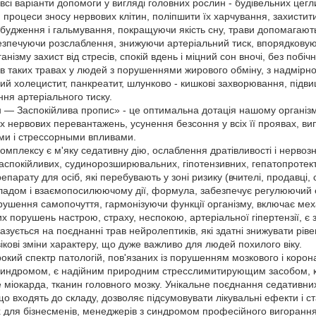
сі варіанти допомоги у вигляді головних рослин - будівельних цег
и процеси зносу нервових клітин, поліпшити їх харчування, захистити
збудження і гальмування, покращуючи якість сну, трави допомагают
езпечуючи розслаблення, знижуючи артеріальний тиск, впорядковуюч
ізму захист від стресів, спокій вдень і міцний сон вночі, без побіч
 в таких травах у людей з порушеннями жирового обміну, з надмірн
ний холецистит, панкреатит, шлунково - кишкові захворювання, підви
ня артеріального тиску.
— Заспокійлива пропис» - це оптимальна дотація нашому організму
х нервових перевантажень, усунення безсоння у всіх її проявах, в
и і стрессорными впливами.
плексу є м'яку седативну дію, ослаблення дратівливості і нервозно
аспокійливих, судинорозширювальних, гіпотензивних, гепатопроте
епарату для осіб, які перебувають у зоні ризику (вчителі, продавці, 
ладом і взаємопосилюючому дії, формула, забезпечує регулюючий 
ушення самопочуття, гармонізуючи функції організму, включає мех
 порушень настрою, страху, неспокою, артеріальної гіпертензії, є
зується на поєднанні трав нейролептиків, які здатні знижувати рів
ікові зміни характеру, що дуже важливо для людей похилого віку.
кий спектр патологій, пов'язаних із порушенням мозкового і корона
индромом, є надійним природним стресслимитирующим засобом, 
міокарда, тканин головного мозку. Унікальне поєднання седативних,
о входять до складу, дозволяє підсумовувати лікувальні ефекти і с
 для бізнесменів, менеджерів з синдромом професійного вигорання,