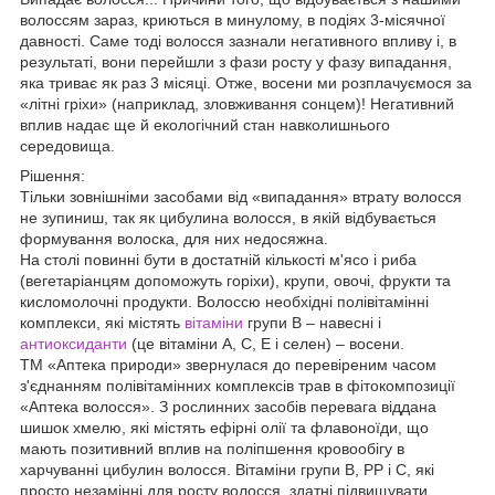
волоссям зараз, криються в минулому, в подіях 3-місячної
давності. Саме тоді волосся зазнали негативного впливу і, в
результаті, вони перейшли з фази росту у фазу випадання,
яка триває як раз 3 місяці. Отже, восени ми розплачуємося за
«літні гріхи» (наприклад, зловживання сонцем)! Негативний
вплив надає ще й екологічний стан навколишнього
середовища.
Рішення:
Тільки зовнішніми засобами від «випадання» втрату волосся
не зупиниш, так як цибулина волосся, в якій відбувається
формування волоска, для них недосяжна.
На столі повинні бути в достатній кількості м'ясо і риба
(вегетаріанцям допоможуть горіхи), крупи, овочі, фрукти та
кисломолочні продукти. Волоссю необхідні полівітамінні
комплекси, які містять
вітаміни
групи В – навесні і
антиоксиданти
(це вітаміни А, С, Е і селен) – восени.
ТМ «Аптека природи» звернулася до перевіреним часом
з'єднанням полівітамінних комплексів трав в фітокомпозиції
«Аптека волосся». З рослинних засобів перевага віддана
шишок хмелю, які містять ефірні олії та флавоноїди, що
мають позитивний вплив на поліпшення кровообігу в
харчуванні цибулин волосся. Вітаміни групи В, РР і С, які
просто незамінні для росту волосся, здатні підвищувати