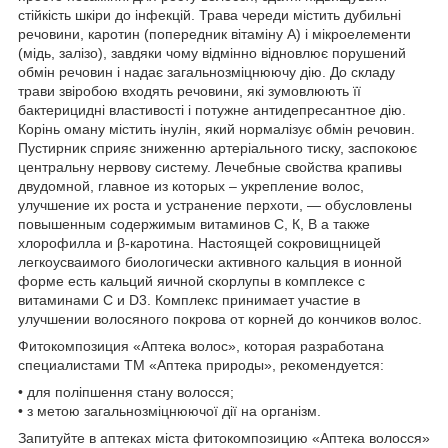
стійкість шкіри до інфекцій. Трава череди містить дубильні
речовини, каротин (попередник вітаміну А) і мікроелементи
(мідь, залізо), завдяки чому відмінно відновлює порушений
обмін речовин і надає загальнозміцнюючу дію. До складу
трави звіробою входять речовини, які зумовлюють її
бактерицидні властивості і потужне антидепресантное дію.
Корінь оману містить інулін, який нормалізує обмін речовин.
Пустирник сприяє зниженню артеріального тиску, заспокоює
центральну нервову систему. Лечебные свойства крапивы
двудомной, главное из которых – укрепление волос,
улучшение их роста и устранение перхоти, — обусловлены
повышенным содержимым витаминов С, К, В а также
хлорофилла и β-каротина. Настоящей сокровищницей
легкоусваимого биологически активного кальция в ионной
форме есть кальций яичной скорлупы в комплексе с
витаминами С и D3. Комплекс принимает участие в
улучшении волосяного покрова от корней до кончиков волос.
Фитокомпозиция «Аптека волос», которая разработана
специалистами ТМ «Аптека природы», рекомендуется:
• для поліпшення стану волосся;
• з метою загальнозміцнюючої дії на організм.
Запитуйте в аптеках міста фитокомпозицию «Аптека волосся»