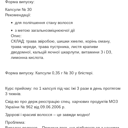
Форма випуску:
Капсули № 30
Рекомендації:
для поліпшення стану волосся
з метою загальнозміцнюючої дії
Опис:
СКЛАД: трава звіробою, шишки хмелю, корінь оману,
трава череди, трава пустрника, листя крапиви
дводомної, кальцій яєчної шкарлупи, витамини З і D3,
лимонна кислота.
Форма випуску. Капсули 0,35 г № 30 у блістері.
Курс прийому: по 1 капсулі під час їжі 3 рази в день протягом
3 тижнів.
Свід-во про держ.реєстрацію спец. харчових продуктів МОЗ
України № 962 від 09.06.2006 р.
Здорові і красиві волосся – це завжди модно!
Проблема:
Випадає волосся... Причини того, що відбувається з нашими