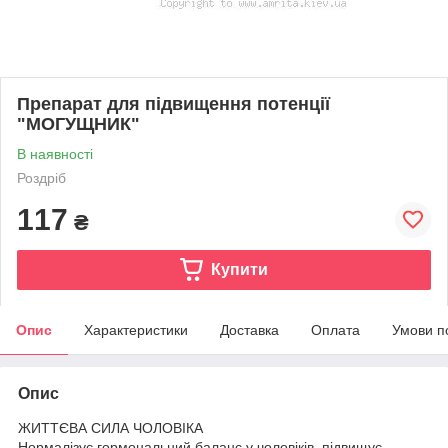
Препарат для підвищення потенції
"МОГУЩНИК"
В наявності
Роздріб
117
₴
Купити
Опис
Характеристики
Доставка
Оплата
Умови п
Опис
ЖИТТЄВА СИЛА ЧОЛОВІКА
Нормалізує гормональний баланс у чоловіків, підвищує