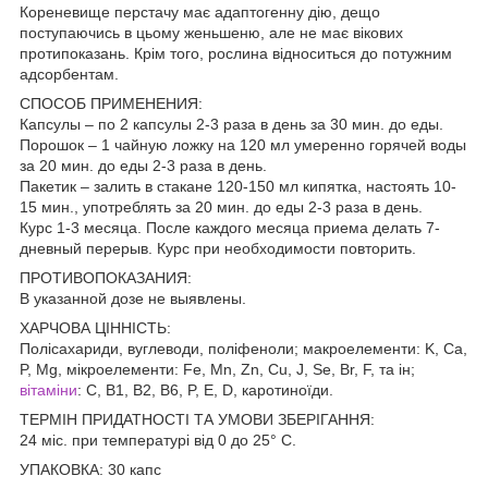
Кореневище перстачу має адаптогенну дію, дещо
поступаючись в цьому женьшеню, але не має вікових
протипоказань. Крім того, рослина відноситься до потужним
адсорбентам.
СПОСОБ ПРИМЕНЕНИЯ:
Капсулы – по 2 капсулы 2-3 раза в день за 30 мин. до еды.
Порошок – 1 чайную ложку на 120 мл умеренно горячей воды
за 20 мин. до еды 2-3 раза в день.
Пакетик – залить в стакане 120-150 мл кипятка, настоять 10-
15 мин., употреблять за 20 мин. до еды 2-3 раза в день.
Курс 1-3 месяца. После каждого месяца приема делать 7-
дневный перерыв. Курс при необходимости повторить.
ПРОТИВОПОКАЗАНИЯ:
В указанной дозе не выявлены.
ХАРЧОВА ЦІННІСТЬ:
Полісахариди, вуглеводи, поліфеноли; макроелементи: K, Ca,
P, Mg, мікроелементи: Fe, Mn, Zn, Cu, J, Se, Br, F, та ін;
вітаміни
: С, B1, B2, B6, P, E, D, каротиноїди.
ТЕРМІН ПРИДАТНОСТІ ТА УМОВИ ЗБЕРІГАННЯ:
24 міс. при температурі від 0 до 25° С.
УПАКОВКА: 30 капс