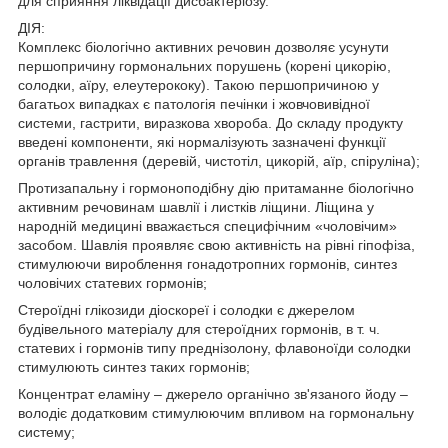
для сприяння ліквідації дисбактеріозу.
ДІЯ:
Комплекс біологічно активних речовин дозволяє усунути
першопричину гормональних порушень (корені цикорію,
солодки, аїру, елеутерококу). Такою першопричиною у
багатьох випадках є патологія печінки і жовчовивідної
системи, гастрити, виразкова хвороба. До складу продукту
введені компоненти, які нормалізують зазначені функції
органів травлення (деревій, чистотіл, цикорій, аїр, спіруліна);
Протизапальну і гормоноподібну дію притаманне біологічно
активним речовинам шавлії і листків ліщини. Ліщина у
народній медицині вважається специфічним «чоловічим»
засобом. Шавлія проявляє свою активність на рівні гіпофіза,
стимулюючи вироблення гонадотропних гормонів, синтез
чоловічих статевих гормонів;
Стероїдні глікозиди діоскореї і солодки є джерелом
будівельного матеріалу для стероїдних гормонів, в т. ч.
статевих і гормонів типу преднізолону, флавоноїди солодки
стимулюють синтез таких гормонів;
Концентрат еламіну – джерело органічно зв'язаного йоду –
володіє додатковим стимулюючим впливом на гормональну
систему;