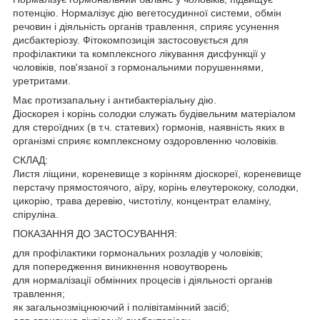
потенцію. Нормалізує дію вегетосудинної системи, обмін
речовин і діяльність органів травлення, сприяє усунення
дисбактеріозу. Фітокомпозиція застосовується для
профілактики та комплексного лікування дисфункції у
чоловіків, пов'язаної з гормональними порушеннями,
уретритами.
Має протизапальну і антибактеріальну дію.
Діоскорея і корінь солодки служать будівельним матеріалом
для стероїдних (в т.ч. статевих) гормонів, наявність яких в
організмі сприяє комплексному оздоровленню чоловіків.
СКЛАД:
Листя ліщини, кореневище з корінням діоскореї, кореневище
перстачу прямостоячого, аїру, корінь елеутерококу, солодки,
цикорію, трава деревію, чистотілу, концентрат еламіну,
спіруліна.
ПОКАЗАННЯ ДО ЗАСТОСУВАННЯ:
для профілактики гормональних розладів у чоловіків;
для попередження виникнення новоутворень
для нормалізації обмінних процесів і діяльності органів
травлення;
як загальнозміцнюючий і полівітамінний засіб;