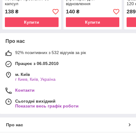
капсул
відновлення
120 
гормонального балансу у
138
140
289
₴
₴
жінок)
Купити
Купити
Про нас
92% позитивних з 532 відгуків за рік
Працює з 06.05.2010
м. Київ
г Киев, Київ, Україна
Контакти
Сьогодні вихідний
Показати весь графік роботи
Про нас