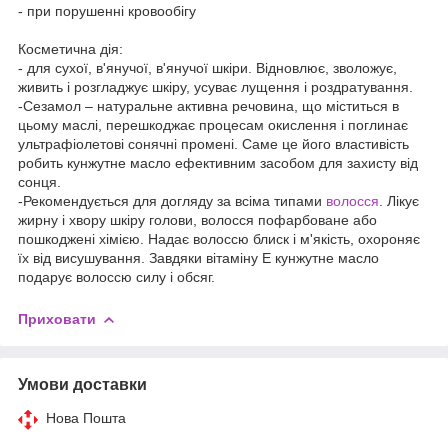
- при порушенні кровообігу
Косметична дія:
- для сухої, в'янучої, в'янучої шкіри. Відновлює, зволожує,
живить і розгладжує шкіру, усуває лущення і роздратування.
-Сезамол – натуральне активна речовина, що міститься в
цьому маслі, перешкоджає процесам окислення і поглинає
ультрафіолетові сонячні промені. Саме це його властивість
робить кунжутне масло ефективним засобом для захисту від
сонця.
-Рекомендується для догляду за всіма типами
волосся
. Лікує
жирну і хвору шкіру голови, волосся пофарбоване або
пошкоджені хімією. Надає волоссю блиск і м'якість, охороняє
їх від висушування. Завдяки вітаміну Е кунжутне масло
подарує волоссю силу і обсяг.
Приховати
Умови доставки
Нова Пошта