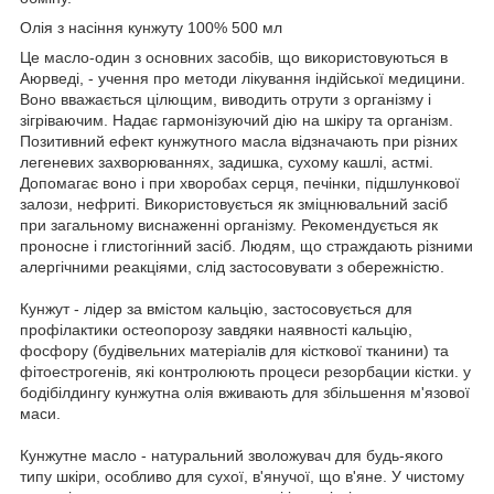
Олія з насіння кунжуту 100% 500 мл
Це масло-один з основних засобів, що використовуються в
Аюрведі, - учення про методи лікування індійської медицини.
Воно вважається цілющим, виводить отрути з організму і
зігріваючим. Надає гармонізуючий дію на шкіру та організм.
Позитивний ефект кунжутного масла відзначають при різних
легеневих захворюваннях, задишка, сухому кашлі, астмі.
Допомагає воно і при хворобах серця, печінки, підшлункової
залози, нефриті. Використовується як зміцнювальний засіб
при загальному виснаженні організму. Рекомендується як
проносне і глистогінний засіб. Людям, що страждають різними
алергічними реакціями, слід застосовувати з обережністю.
Кунжут - лідер за вмістом кальцію, застосовується для
профілактики остеопорозу завдяки наявності кальцію,
фосфору (будівельних матеріалів для кісткової тканини) та
фітоестрогенів, які контролюють процеси резорбации кістки. у
бодібілдингу кунжутна олія вживають для збільшення м'язової
маси.
Кунжутне масло - натуральний зволожувач для будь-якого
типу шкіри, особливо для сухої, в'янучої, що в'яне. У чистому