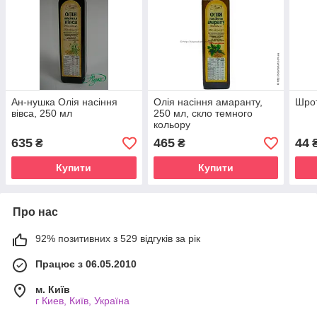
Ан-нушка Олія насіння
Олія насіння амаранту,
Шрот
вівса, 250 мл
250 мл, скло темного
кольору
635
465
44
₴
₴
Купити
Купити
Про нас
92% позитивних з 529 відгуків за рік
Працює з 06.05.2010
м. Київ
г Киев, Київ, Україна