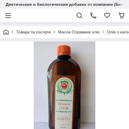
Диетические и биологические добавки от компании (Биола
Товари та послуги
Масла Справжня олія
Олія з нас