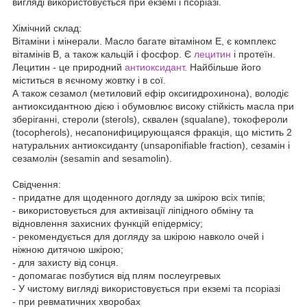
вигляді використовується при екземі і псоріазі.
Хімічний склад:
Вітаміни і мінерали. Масло багате вітаміном Е, є комплекс
вітамінів В, а також кальцій і фосфор. Є
лецитин
і протеїн.
Лецитин - це природний
антиоксидант
. Найбільше його
міститься в яєчному жовтку і в сої.
А також сезамол (метиловий ефір оксигидрохинона), володіє
антиоксидантною дією і обумовлює високу стійкість масла при
зберіганні, стероли (sterols), сквален (squalane), токофероли
(tocopherols), несапонифицирующаяся фракція, що містить 2
натуральних антиоксиданту (unsaponifiable fraction), сезамін і
сезамолін (sesamin and sesamolin).
Свідчення:
- придатне для щоденного догляду за шкірою всіх типів;
- використовується для активізації ліпідного обміну та
відновлення захисних функцій епідермісу;
- рекомендується для догляду за шкірою навколо очей і
ніжною дитячою шкірою;
- для захисту від сонця.
- допомагає позбутися від плям послеугревых
- У чистому вигляді використовується при екземі та псоріазі
- при ревматичних хворобах