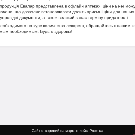
продукція Евалар представлена в офлайн аптеках, ціни на неї можут
ключено, що дозволяє встановлювати досить приємні ціни для наших к
упровідні документи, а також великий запас терміну придатності.
еобходимого на курс количества лекарств, обращайтесь к нашим 
амым необходимым. Будьте здоровы!
Сайт створений на маркетплейсі
Prom.ua