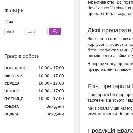
ефективністю. Всі преп
безліч засобів різної с
Фільтри
препарати для схудненн
Ціна
Дієві препарати
Зниження ваги — склад
харчуванні недостатнь
бути неефективними. Д
незмінні хіти лінійки «Т
Графік роботи
В першу чергу, препар
10:00
17:00
ПОНЕДІЛОК
представлені всі відом
10:00
17:00
ВІВТОРОК
10:00
17:00
СЕРЕДА
Різні препарати
10:00
17:00
ЧЕТВЕР
Препарати Евалар предс
10:00
17:00
ПʼЯТНИЦЯ
таблетки від всього і в
Вихідний
СУБОТА
Ми зібрали у цій катег
яких можливий тільки пі
Вихідний
НЕДІЛЯ
Продукція Евал