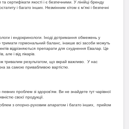
 та сертифікати якості і є безпечними. У лінійці бренду
остатиту і багато інших. Незмінним хітом є м'які і безпечні
ологи і ендокринологи. Іноді дотримання обмежень у
о тримати гормональний баланс, інакше всі засоби можуть
ектів відрізняються препарати для схуднення Евалар. Це
, але і від лікарів.
ож тривалим результатом, що вкрай важливо. У нас
ожна за самою привабливою вартістю.
певних проблем зі здоров'ям. Ви не знайдете тут чарівної
ивністю своєї продукції.
 проблем з опорно-руховим апаратом і багато інших, прийом