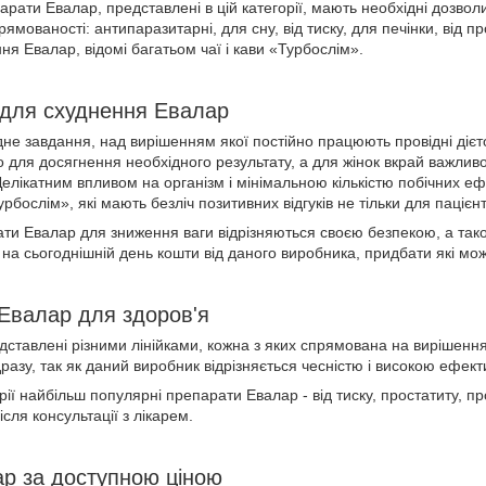
арати Евалар, представлені в цій категорії, мають необхідні дозволи
прямованості: антипаразитарні, для сну, від тиску, для печінки, від пр
я Евалар, відомі багатьом чаї і кави «Турбослім».
 для схуднення Евалар
не завдання, над вирішенням якої постійно працюють провідні дієт
о для досягнення необхідного результату, а для жінок вкрай важлив
елікатним впливом на організм і мінімальною кількістю побічних еф
урбослім», які мають безліч позитивних відгуків не тільки для пацієнтів
ати Евалар для зниження ваги відрізняються своєю безпекою, а так
і на сьогоднішній день кошти від даного виробника, придбати які м
 Евалар для здоров'я
тавлені різними лінійками, кожна з яких спрямована на вирішення 
ідразу, так як даний виробник відрізняється чесністю і високою ефект
орії найбільш популярні препарати Евалар - від тиску, простатиту,
сля консультації з лікарем.
ар за доступною ціною