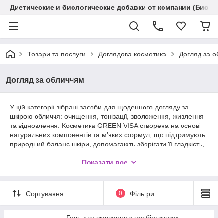
Диетические и биологические добавки от компании (Биола
Товари та послуги
Доглядова косметика
Догляд за 
Догляд за обличчям
У цій категорії зібрані засоби для щоденного догляду за
шкірою обличчя: очищення, тонізації, зволоження, живлення
та відновлення. Косметика GREEN VISA створена на основі
натуральних компонентів та м’яких формул, що підтримують
природний баланс шкіри, допомагають зберігати її гладкість,
еластичність і свіжий вигляд.
Показати все
Засоби підходять для різних типів шкіри та сприяють
комфортному, гармонійному догляду щодня.
Сортування
0
Фільтри
Гель для вмивання з пробіотичним