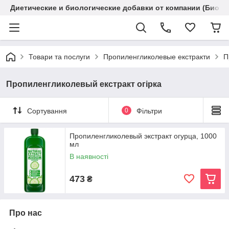
Диетические и биологические добавки от компании (Биола
Товари та послуги
Пропиленгликолевые екстракти
П
Пропиленгликолевый екстракт огірка
Сортування
0
Фільтри
Пропиленгликолевый экстракт огурца, 1000
мл
В наявності
473
₴
Про нас