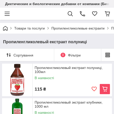
Диетические и биологические добавки от компании (Биола
Товари та послуги
Пропиленгликолевые екстракти
П
Пропиленгликолевый екстракт полуниці
Сортування
0
Фільтри
Пропиленгликолевый екстракт полуниці,
100мл
В наявності
115
₴
Пропиленгликолевый экстракт клубники,
1000 мл
В наявності