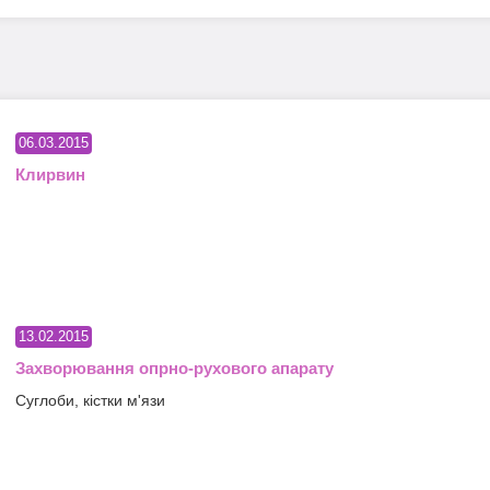
06.03.2015
Клирвин
13.02.2015
Захворювання опрно-рухового апарату
Суглоби, кістки м'язи