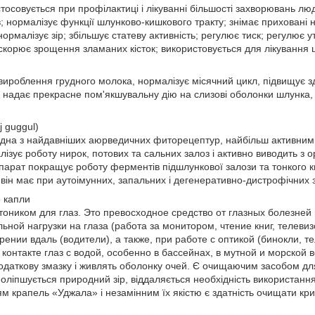
совується при профілактиці і лікуванні більшості захворювань люде
; нормалізує функції шлунково-кишкового тракту; знімає приховані н
нормалізує зір; збільшує статеву активність; регулює тиск; регулює 
искорює зрощення зламаних кісток; використовується для лікування 
роблення грудного молока, нормалізує місячний цикл, підвищує зда
, надає прекрасне пом'якшувальну дію на слизові оболонки шлунка, 
j guggul)
дна з найдавніших аюрведичних фиторецептур, найбільш активним
ізує роботу нирок, потових та сальних залоз і активно виводить з ор
епарат покращує роботу ферментів підшлункової залози та тонкого ки
 він має при аутоімунних, запальних і дегенеративно-дистрофічних 
е капли
оником для глаз. Это превосходное средство от глазных болезне
льной нагрузки на глаза (работа за монитором, чтение книг, телеви
ении вдаль (водители), а также, при работе с оптикой (бинокли, те
 контакте глаз с водой, особенно в бассейнах, в мутной и морской 
даткову змазку і живлять оболонку очей. Є очищаючим засобом для 
оліпшується природний зір, віддаляється необхідність використання
крапель «Уджала» і незамінним їх якістю є здатність очищати криш