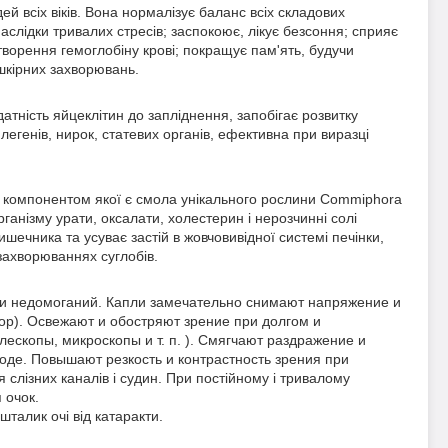
й всіх віків. Вона нормалізує баланс всіх складових
аслідки тривалих стресів; заспокоює, лікує безсоння; сприяє
утворення гемоглобіну крові; покращує пам'ять, будучи
шкірних захворювань.
тність яйцеклітин до запліднення, запобігає розвитку
легенів, нирок, статевих органів, ефективна при виразці
 компонентом якої є смола унікального рослини Commiphora
ганізму урати, оксалати, холестерин і нерозчинні солі
шечника та усуває застій в жовчовивідної системі печінки,
захворюваннях суглобів.
й и недомоганий. Капли замечательно снимают напряжение и
зор). Освежают и обостряют зрение при долгом и
лескопы, микроскопы и т. п. ). Смягчают раздражение и
воде. Повышают резкость и контрастность зрения при
слізних каналів і судин. При постійному і тривалому
 очок.
талик очі від катаракти.