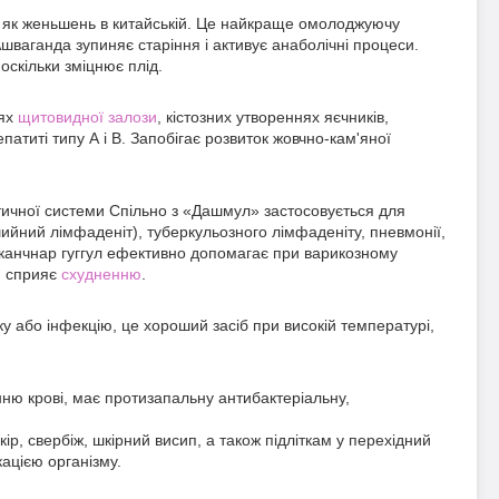
, як женьшень в китайській. Це найкраще омолоджуючу
 Ашваганда зупиняє старіння і активує анаболічні процеси.
оскільки зміцнює плід.
іях
щитовидної залози
, кістозних утвореннях яєчників,
титі типу А і В. Запобігає розвиток жовчно-кам'яної
ичної системи Спільно з «Дашмул» застосовується для
(шийний лімфаденіт), туберкульозного лімфаденіту, пневмонії,
, канчнар гуггул ефективно допомагає при варикозному
, сприяє
схудненню
.
 або інфекцію, це хороший засіб при високій температурі,
ю крові, має протизапальну антибактеріальну,
, свербіж, шкірний висип, а також підліткам у перехідний
ацією організму.