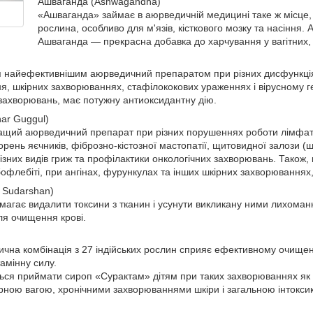
Ашваганда (Ashwagandha)
«Ашваганда» займає в аюрведичній медицині таке ж місце
рослина, особливо для м'язів, кісткового мозку та насіння.
Ашваганда — прекрасна добавка до харчування у вагітних, 
 найефективнішим аюрведичний препаратом при різних дисфункц
 шкірних захворюваннях, стафілококових ураженнях і вірусному гепа
 захворювань, має потужну антиоксидантну дію.
nar Guggul)
ащий аюрведичний препарат при різних порушеннях роботи лімфат
ворень яєчників, фіброзно-кістозної мастопатії, щитовидної залози 
ізних видів гриж та профілактики онкологічних захворювань. Також
бофлебіті, при ангінах, фурункулах та інших шкірних захворюваннях
 Sudarshan)
гає видалити токсини з тканин і усунути викликану ними лихоманку
ля очищення крові.
на комбінація з 27 індійських рослин сприяє ефективному очищенн
тамінну силу.
ся приймати сироп «Сурактам» дітям при таких захворюваннях як кір
ірною вагою, хронічними захворюваннями шкіри і загальною інтоксик