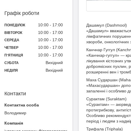
Графік роботи
10:00
17:00
Дашамул (Dashmool)
ПОНЕДІЛОК
«Дашамул» вважається
10:00
17:00
ВІВТОРОК
лімфатичних порушення,
10:00
17:00
СЕРЕДА
хвороби, онкологічних
10:00
17:00
ЧЕТВЕР
Канчнар Гуггул (Kanch
10:00
17:00
«Канчнар-гуггул» — кр
ПʼЯТНИЦЯ
лікування кістозних ут
Вихідний
СУБОТА
доброякісних пухлин, р
Вихідний
НЕДІЛЯ
розширенні вен і тром
Маха Сударшан (Maha
«Махасударшан» допома
запаленні і особливо д
Контакти
Сурактам (Suraktam)
«Сурактам» — аюрведич
протигрибкову, антигіс
Володимир
Особливо рекомендуєть
період і людям з надм
Трифала (Triphala)
інтернет-магазин Фітопрепарати