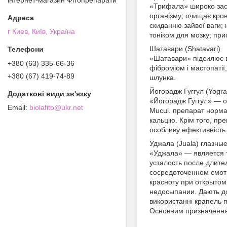
«Трифала» широко засто
організму; очищає кров
скиданню зайвої ваги; 
г Киев, Київ, Україна
тоніком для мозку; пр
Шатавари (Shatavari)
«Шатавари» підсилює ви
+380 (63) 335-66-36
фіброміом і мастопатії
+380 (67) 419-74-89
шлунка.
Йогорадж Гуггул (Yogra
«Йогорадж Гуггул» — о
biolafito@ukr.net
Mucul. препарат нормал
кальцію. Крім того, пр
особливу ефективність
Уджала (Juala) глазны
«Уджала» — является т
усталость после длите
сосредоточенном смотр
красноту при открытом
недосыпании. Дають до
використанні крапель п
Основним призначенням 