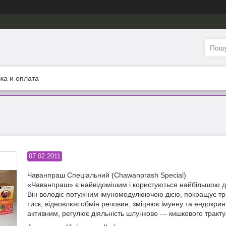
ка и оплата
07.02.2011
Чаванпраш Спеціальний (Chawanprash Special)
«Чаванпраш» є найвідомішим і користуються найбільшою д
Він володіє потужним імуномодулюючою дією, покращує тра
тиск, відновлює обмін речовин, зміцнює імунну та ендокрин
активним, регулює діяльність шлунково — кишкового тракту